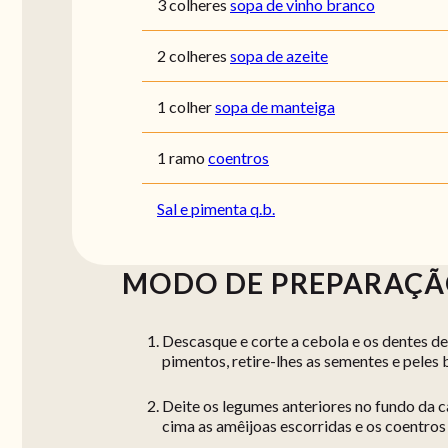
3 colheres
sopa de vinho branco
2 colheres
sopa de azeite
1 colher
sopa de manteiga
1 ramo
coentros
Sal e pimenta q.b.
MODO DE PREPARAÇ
Descasque e corte a cebola e os dentes de 
pimentos, retire-lhes as sementes e peles 
Deite os legumes anteriores no fundo da ca
cima as amêijoas escorridas e os coentros