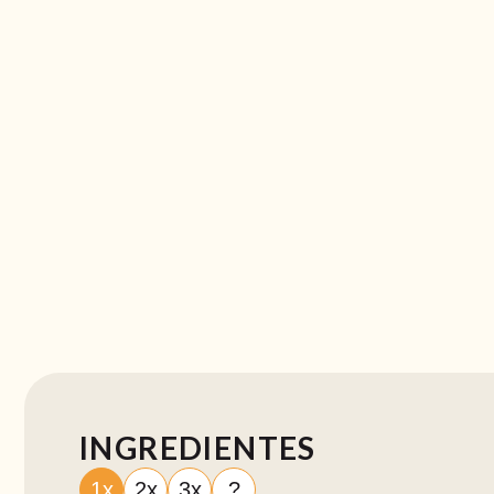
INGREDIENTES
1x
2x
3x
?