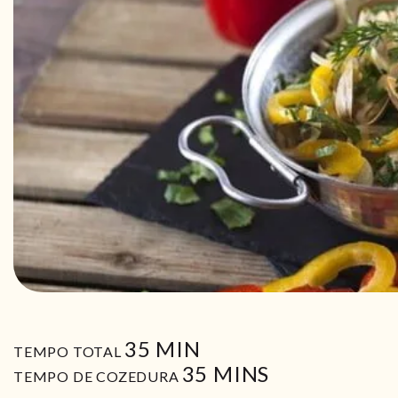
MIN
35
MIN
TEMPO TOTAL
MIN
35
MINS
TEMPO DE COZEDURA