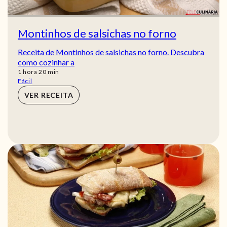
Montinhos de salsichas no forno
Receita de Montinhos de salsichas no forno. Descubra
como cozinhar a
hora
min
1
hora
20
min
Fácil
VER RECEITA