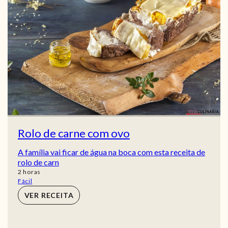
Rolo de carne com ovo
A família vai ficar de água na boca com esta receita de
rolo de carn
horas
2
horas
Fácil
VER RECEITA