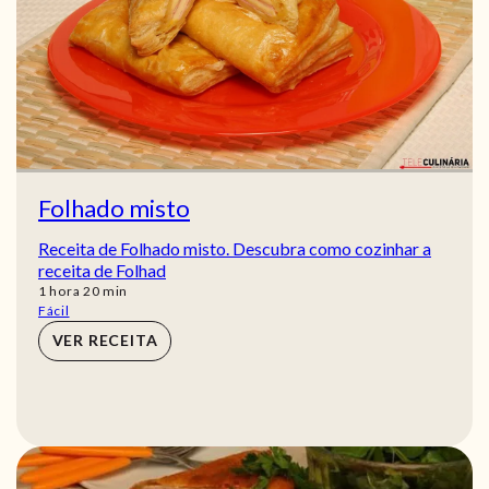
Folhado misto
Receita de Folhado misto. Descubra como cozinhar a
receita de Folhad
hora
min
1
hora
20
min
Fácil
VER RECEITA