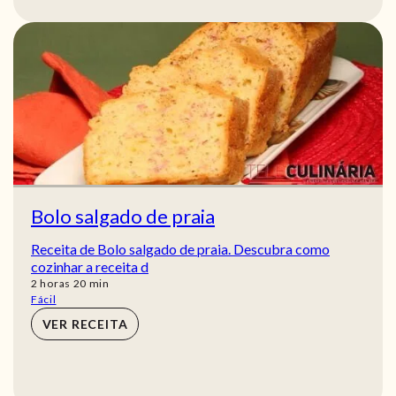
Bolo salgado de praia
Receita de Bolo salgado de praia. Descubra como
cozinhar a receita d
horas
min
2
horas
20
min
Fácil
VER RECEITA