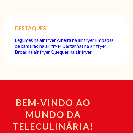
DESTAQUES
Legumes na air fryer
Alheira na air fryer
Empadas
de camarão na air fryer
Castanhas na air fryer
Broas na air fryer
Queques na air fryer
BEM-VINDO AO
MUNDO DA
TELECULINÁRIA!