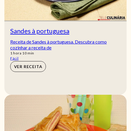
Sandes à portuguesa
Receita de Sandes à portuguesa. Descubra como
cozinhar a receita de
hora
min
1
hora
10
min
Fácil
VER RECEITA