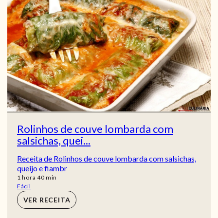
Rolinhos de couve lombarda com
salsichas, quei...
Receita de Rolinhos de couve lombarda com salsichas,
queijo e fiambr
hora
min
1
hora
40
min
Fácil
VER RECEITA