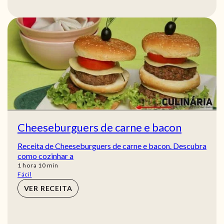
Cheeseburguers de carne e bacon
Receita de Cheeseburguers de carne e bacon. Descubra
como cozinhar a
hora
min
1
hora
10
min
Fácil
VER RECEITA