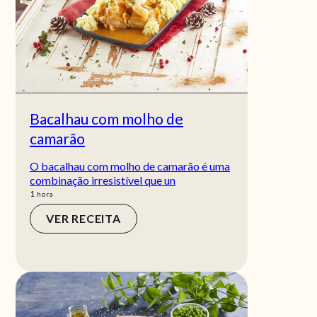
Bacalhau com molho de
camarão
O bacalhau com molho de camarão é uma
combinação irresistível que un
hora
1
hora
VER RECEITA