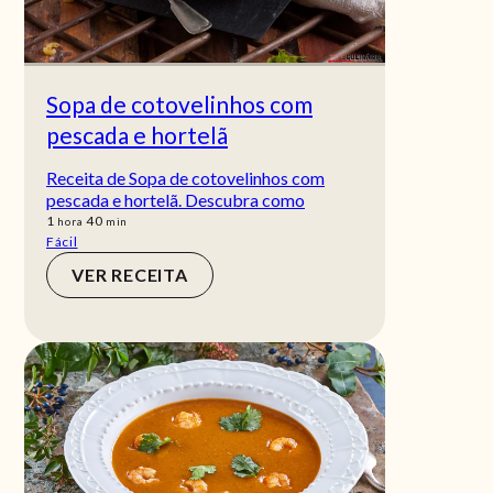
Sopa de cotovelinhos com
pescada e hortelã
Receita de Sopa de cotovelinhos com
pescada e hortelã. Descubra como
hora
min
1
40
hora
min
Fácil
VER RECEITA