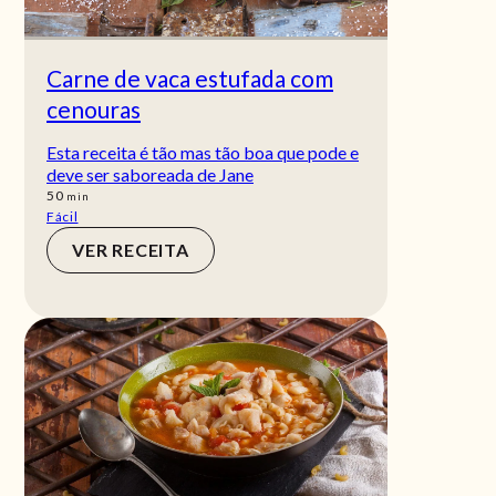
Carne de vaca estufada com
cenouras
Esta receita é tão mas tão boa que pode e
deve ser saboreada de Jane
min
50
min
Fácil
VER RECEITA