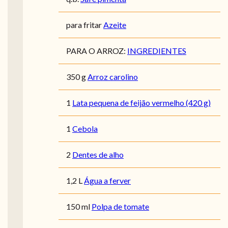
para fritar
Azeite
PARA O ARROZ:
INGREDIENTES
350 g
Arroz carolino
1
Lata pequena de feijão vermelho (420 g)
1
Cebola
2
Dentes de alho
1,2 L
Água a ferver
150 ml
Polpa de tomate