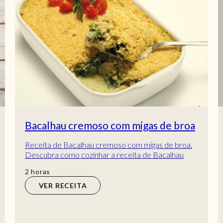
Bacalhau cremoso com migas de broa
Receita de Bacalhau cremoso com migas de broa.
Descubra como cozinhar a receita de Bacalhau
cremoso com migas de broa de maneira prática e
horas
2
horas
d...
VER RECEITA