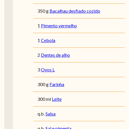
350 g
Bacalhau desfiado cozido
1
Pimento vermelho
1
Cebola
2
Dentes de alho
3
Ovos L
300 g
Farinha
300 ml
Leite
q.b.
Salsa
q.b.
Sal e pimenta