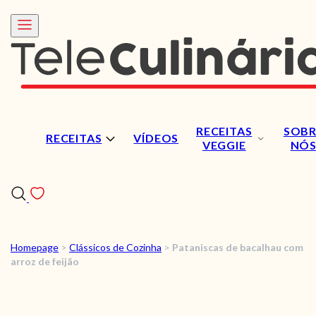
RECEITAS
SOBR
RECEITAS
VÍDEOS
VEGGIE
NÓ
Homepage
>
Clássicos de Cozinha
>
Pataniscas de bacalhau com
RECEITAS
arroz de feijão
VÍDEOS