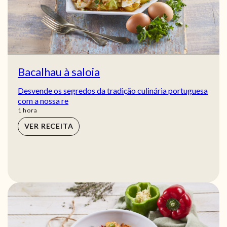
Bacalhau à saloia
Desvende os segredos da tradição culinária portuguesa
com a nossa re
hora
1
hora
VER RECEITA