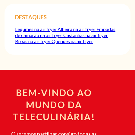
DESTAQUES
Legumes na air fryer
Alheira na air fryer
Empadas
de camarão na air fryer
Castanhas na air fryer
Broas na air fryer
Queques na air fryer
BEM-VINDO AO
MUNDO DA
TELECULINÁRIA!
Queremos partilhar consigo todas as