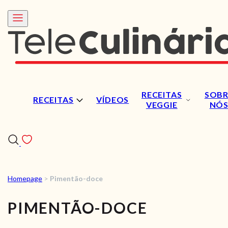
RECEITAS
SOBR
RECEITAS
VÍDEOS
VEGGIE
NÓ
Homepage
>
Pimentão-doce
RECEITAS
PIMENTÃO-DOCE
VÍDEOS