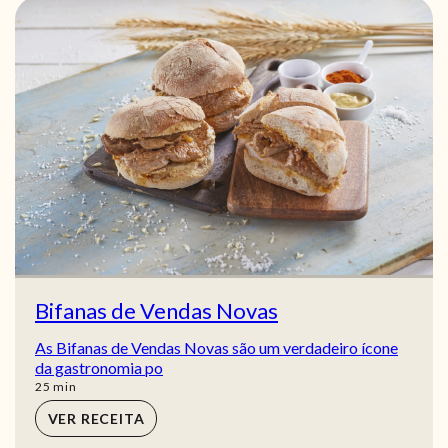
Bifanas de Vendas Novas
As Bifanas de Vendas Novas são um verdadeiro ícone
da gastronomia po
min
25
min
VER RECEITA