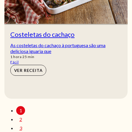
Costeletas do cachaço
As costeletas do cachaço à portuguesa são uma
deliciosa iguaria que
hora
min
1
hora
25
min
Fácil
VER RECEITA
1
2
3