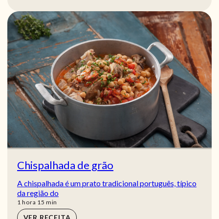
Chispalhada de grão
A chispalhada é um prato tradicional português, típico
da região do
hora
min
1
hora
15
min
VER RECEITA