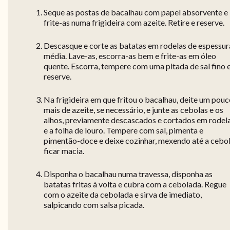
Seque as postas de bacalhau com papel absorvente e
frite-as numa frigideira com azeite. Retire e reserve.
Descasque e corte as batatas em rodelas de espessur
média. Lave-as, escorra-as bem e frite-as em óleo
quente. Escorra, tempere com uma pitada de sal fino 
reserve.
Na frigideira em que fritou o bacalhau, deite um pou
mais de azeite, se necessário, e junte as cebolas e os
alhos, previamente descascados e cortados em rodela
e a folha de louro. Tempere com sal, pimenta e
pimentão-doce e deixe cozinhar, mexendo até a cebo
ficar macia.
Disponha o bacalhau numa travessa, disponha as
batatas fritas à volta e cubra com a cebolada. Regue
com o azeite da cebolada e sirva de imediato,
salpicando com salsa picada.