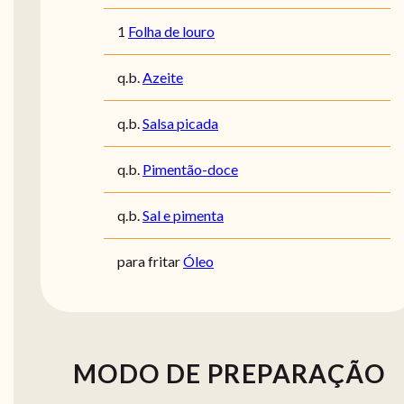
1
Folha de louro
q.b.
Azeite
q.b.
Salsa picada
q.b.
Pimentão-doce
q.b.
Sal e pimenta
para fritar
Óleo
MODO DE PREPARAÇÃO