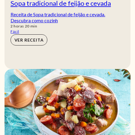
Sopa tradicional de feijão e cevada
Receita de Sopa tradicional de feijão e cevada.
Descubra como cozinh
horas
min
2
horas
20
min
Fácil
VER RECEITA