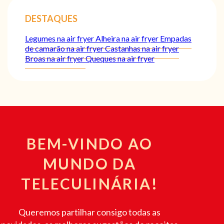
DESTAQUES
Legumes na air fryer
Alheira na air fryer
Empadas
de camarão na air fryer
Castanhas na air fryer
Broas na air fryer
Queques na air fryer
BEM-VINDO AO
MUNDO DA
TELECULINÁRIA!
Queremos partilhar consigo todas as