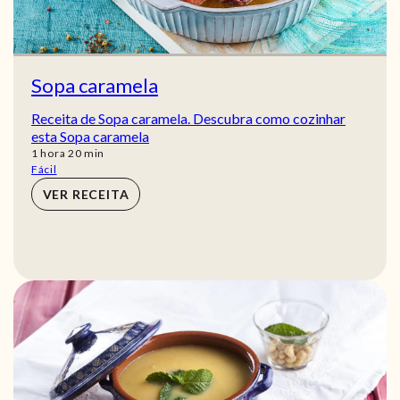
Sopa caramela
Receita de Sopa caramela. Descubra como cozinhar
esta Sopa caramela
hora
min
1
hora
20
min
Fácil
VER RECEITA