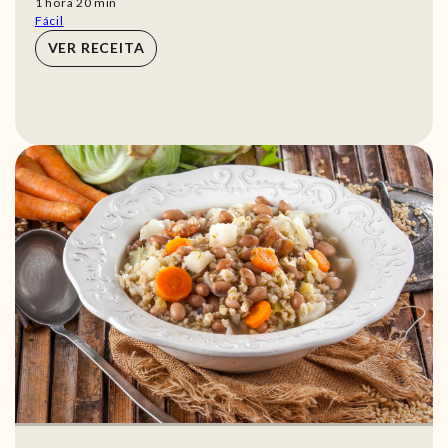
hora
min
1
hora
20
min
Fácil
VER RECEITA