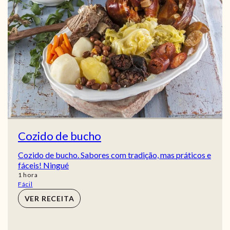
Cozido de bucho
Cozido de bucho. Sabores com tradição, mas práticos e
fáceis! Ningué
hora
1
hora
Fácil
VER RECEITA