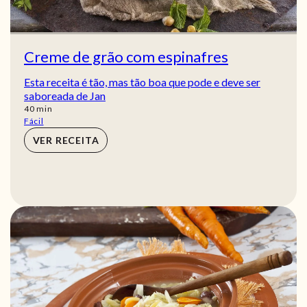
Creme de grão com espinafres
Esta receita é tão, mas tão boa que pode e deve ser
saboreada de Jan
min
40
min
Fácil
VER RECEITA