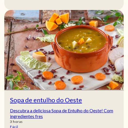
Sopa de entulho do Oeste
Descubra a deliciosa Sopa de Entulho do Oeste! Com
ingredientes fres
horas
3
horas
Fácil