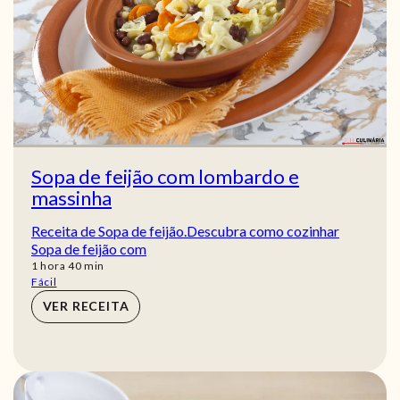
Sopa de feijão com lombardo e
massinha
Receita de Sopa de feijão.Descubra como cozinhar
Sopa de feijão com
hora
min
1
hora
40
min
Fácil
VER RECEITA