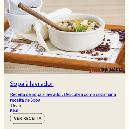
Sopa à lavrador
Receita de Sopa à lavrador. Descubra como cozinhar a
receita de Sopa
hora
1
hora
Fácil
VER RECEITA