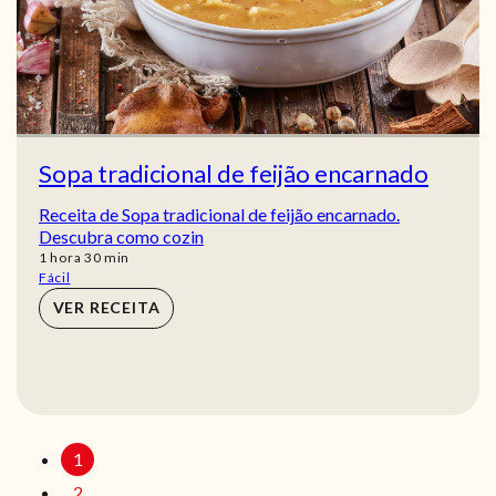
Sopa tradicional de feijão encarnado
Receita de Sopa tradicional de feijão encarnado.
Descubra como cozin
hora
min
1
hora
30
min
Fácil
VER RECEITA
1
2