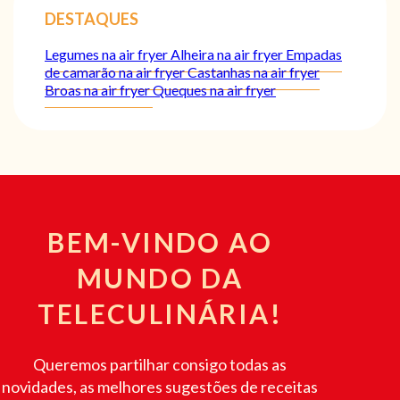
DESTAQUES
Legumes na air fryer
Alheira na air fryer
Empadas
de camarão na air fryer
Castanhas na air fryer
Broas na air fryer
Queques na air fryer
BEM-VINDO AO
MUNDO DA
TELECULINÁRIA!
Queremos partilhar consigo todas as
novidades, as melhores sugestões de receitas