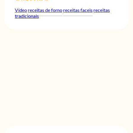
Vídeo
receitas de forno
receitas faceis
receitas
tradicionais