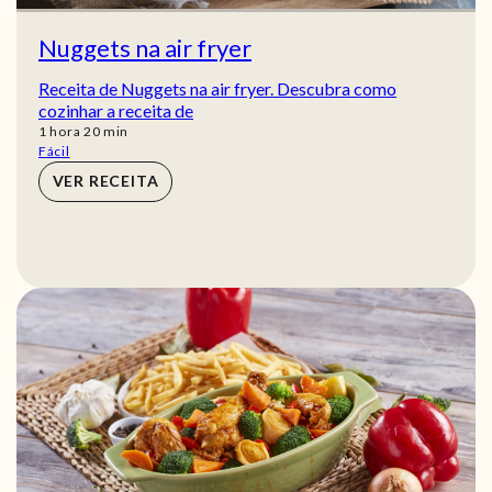
Nuggets na air fryer
Receita de Nuggets na air fryer. Descubra como
cozinhar a receita de
hora
min
1
hora
20
min
Fácil
VER RECEITA