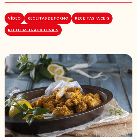
RECEITAS VEGGIE
SOBRE NÓS
VÍDEO
RECEITAS DE FORNO
RECEITAS FACEIS
RECEITAS TRADICIONAIS
LOJA ONLINE
BLOG