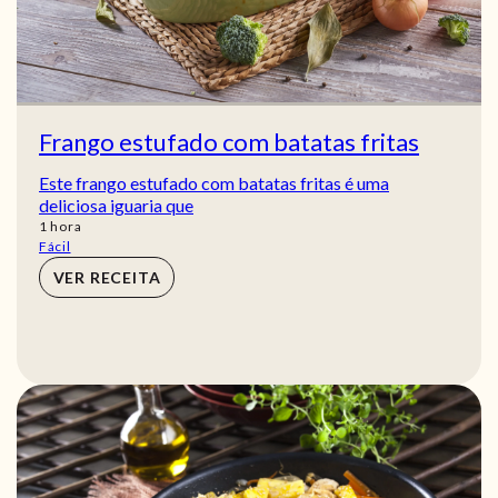
Frango estufado com batatas fritas
Este frango estufado com batatas fritas é uma
deliciosa iguaria que
hora
1
hora
Fácil
VER RECEITA