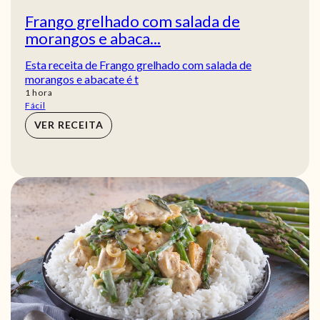
Frango grelhado com salada de
morangos e abaca...
Esta receita de Frango grelhado com salada de
morangos e abacate é t
hora
1
hora
Fácil
VER RECEITA