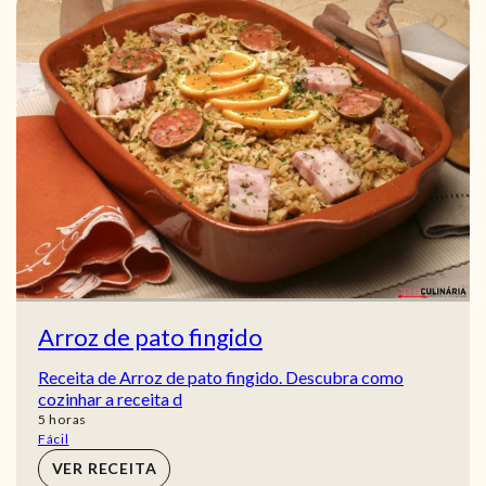
Arroz de pato fingido
Receita de Arroz de pato fingido. Descubra como
cozinhar a receita d
horas
5
horas
Fácil
VER RECEITA