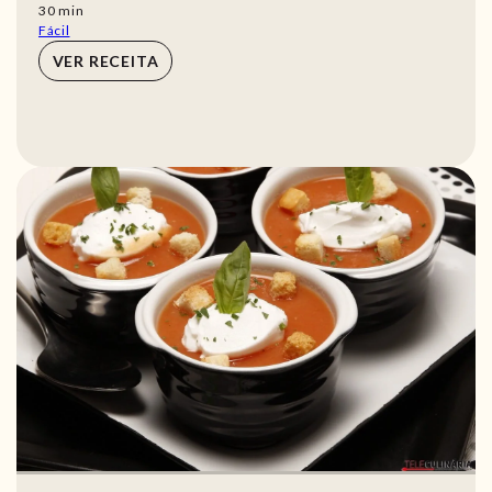
min
30
min
Fácil
VER RECEITA