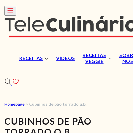
RECEITAS
SOBR
RECEITAS
VÍDEOS
VEGGIE
NÓ
Homepage
>
Cubinhos de pão torrado q.b.
RECEITAS
CUBINHOS DE PÃO
VÍDEOS
TORRADO Q.B.