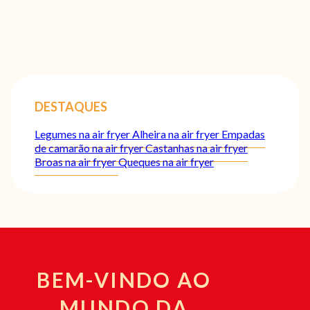
DESTAQUES
Legumes na air fryer
Alheira na air fryer
Empadas
de camarão na air fryer
Castanhas na air fryer
Broas na air fryer
Queques na air fryer
BEM-VINDO AO
MUNDO DA