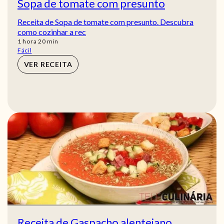
Sopa de tomate com presunto
Receita de Sopa de tomate com presunto. Descubra
como cozinhar a rec
hora
min
1
hora
20
min
Fácil
VER RECEITA
Receita de Gaspacho alentejano