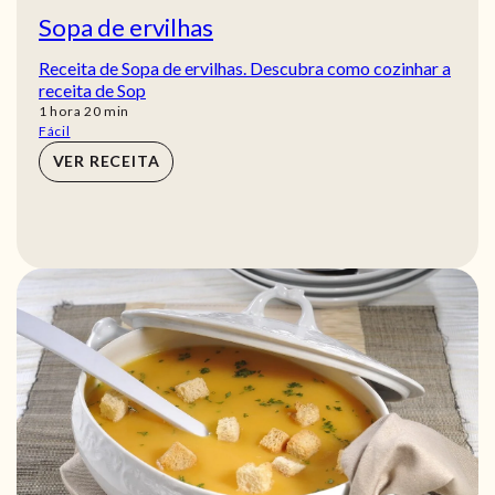
Sopa de ervilhas
Receita de Sopa de ervilhas. Descubra como cozinhar a
receita de Sop
hora
min
1
hora
20
min
Fácil
VER RECEITA