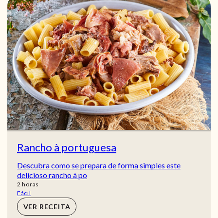
Rancho à portuguesa
Descubra como se prepara de forma simples este
delicioso rancho à po
horas
2
horas
Fácil
VER RECEITA