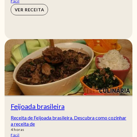
Fácil
VER RECEITA
Feijoada brasileira
Receita de Feijoada brasileira. Descubra como cozinhar
a receita de
horas
4
horas
Fácil