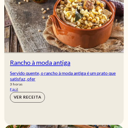
Rancho à moda antiga
Servido quente, o rancho à moda antiga é um prato que
satisfaz, ofer
horas
3
horas
Fácil
VER RECEITA