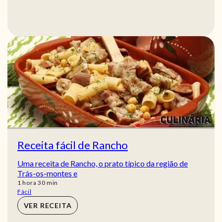
Receita fácil de Rancho
Uma receita de Rancho, o prato típico da região de
Trás-os-montes e
hora
min
1
hora
30
min
Fácil
VER RECEITA