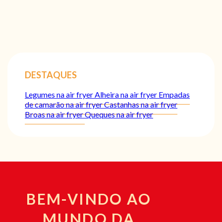
DESTAQUES
Legumes na air fryer
Alheira na air fryer
Empadas
de camarão na air fryer
Castanhas na air fryer
Broas na air fryer
Queques na air fryer
BEM-VINDO AO
MUNDO DA