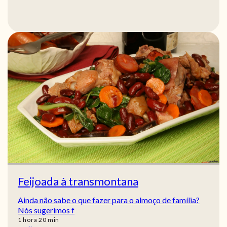
Feijoada à transmontana
Ainda não sabe o que fazer para o almoço de família?
Nós sugerimos f
hora
min
1
hora
20
min