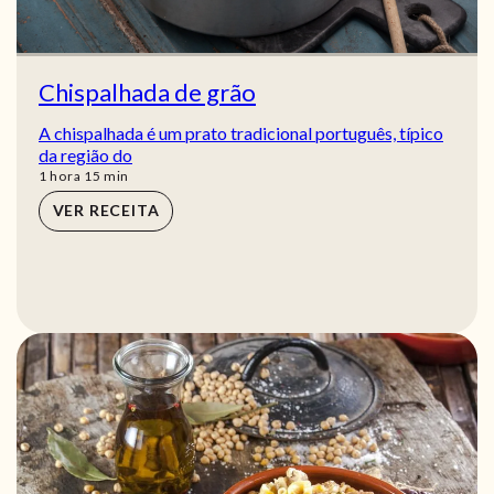
Chispalhada de grão
A chispalhada é um prato tradicional português, típico
da região do
hora
min
1
hora
15
min
VER RECEITA