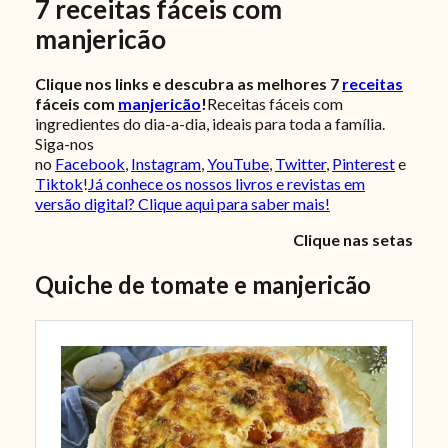
7 receitas fáceis com
manjericão
Clique nos links e descubra as melhores 7
receitas
fáceis com
manjericão
!
Receitas fáceis com
ingredientes do dia-a-dia, ideais para toda a família.
Siga-nos
no
Facebook
,
Instagram
,
YouTube
,
Twitter
,
Pinterest
e
Tiktok
!
Já conhece os nossos livros e revistas em
versão digital? Clique aqui para saber mais!
Clique nas setas
Quiche de tomate e manjericão