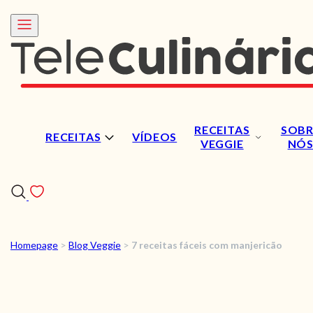
RECEITAS
SOBR
RECEITAS
VÍDEOS
VEGGIE
NÓ
Homepage
>
Blog Veggie
>
7 receitas fáceis com manjericão
RECEITAS
VÍDEOS