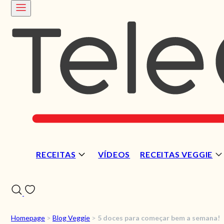
RECEITAS
VÍDEOS
RECEITAS VEGGIE
Homepage
>
Blog Veggie
>
5 doces para começar bem a semana!