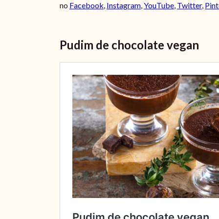
no
Facebook
,
Instagram
,
YouTube
,
Twitter
,
Pint
Pudim de chocolate vegan