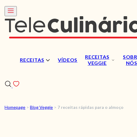
RECEITAS
SOBR
RECEITAS
VÍDEOS
VEGGIE
NÓ
Homepage
>
Blog Veggie
>
7 receitas rápidas para o almoço
RECEITAS
VÍDEOS