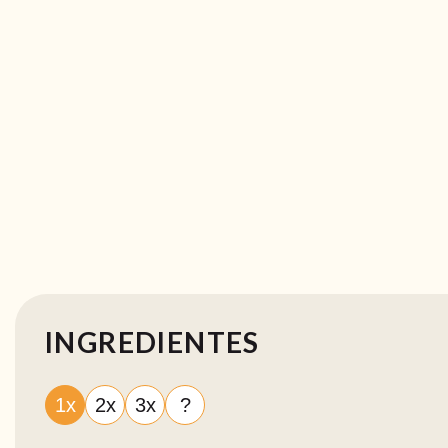
INGREDIENTES
1x
2x
3x
?