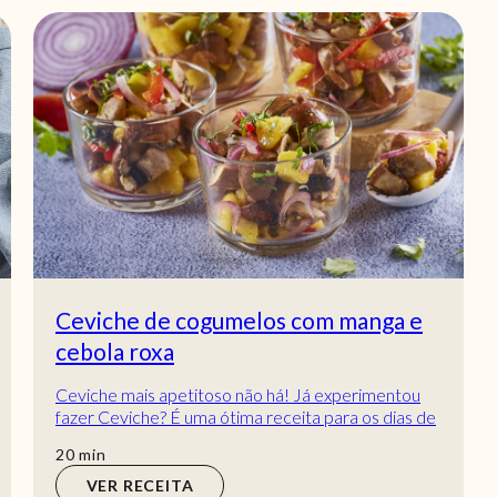
Ceviche de cogumelos com manga e
cebola roxa
Ceviche mais apetitoso não há! Já experimentou
fazer Ceviche? É uma ótima receita para os dias de
calor, pois é uma entrada bastante fresca....
min
20
min
VER RECEITA