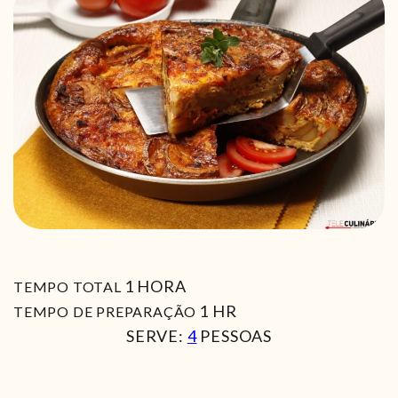
HORA
1
HORA
TEMPO TOTAL
HORA
1
HR
TEMPO DE PREPARAÇÃO
SERVE:
4
PESSOAS