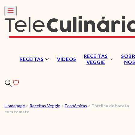
RECEITAS
SOBR
RECEITAS
VÍDEOS
VEGGIE
NÓ
Homepage
>
Receitas Veggie
>
Económicas
>
Tortilha de batata
RECEITAS
com tomate
VÍDEOS