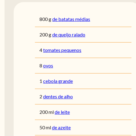
800
g
de batatas médias
200
g
de queijo ralado
4
tomates pequenos
8
ovos
1
cebola grande
2
dentes de alho
200
ml
de leite
50
ml
de azeite