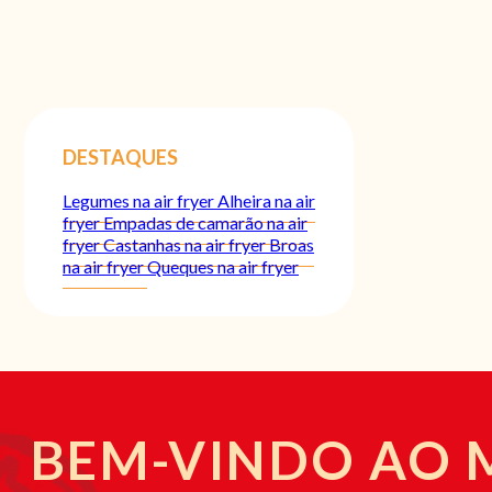
DESTAQUES
Legumes na air fryer
Alheira na air
fryer
Empadas de camarão na air
fryer
Castanhas na air fryer
Broas
na air fryer
Queques na air fryer
BEM-VINDO AO