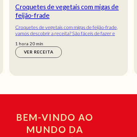
Croquetes de vegetais com migas de
feijão-frade
Croquetes de vegetais com migas de feijão-frade,
vamos descobrir a receita? São fáceis de fazer e
económicos, no final o sabor delicioso com...
hora
min
1
hora
20
min
VER RECEITA
BEM-VINDO AO
MUNDO DA