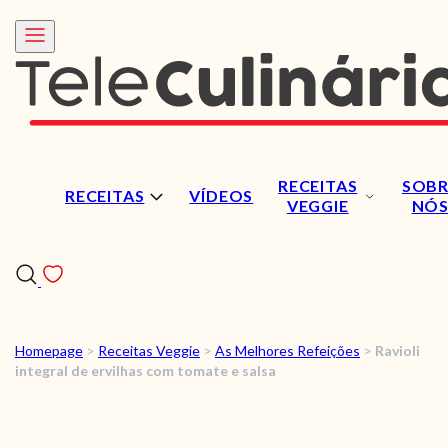
RECEITAS
SOBR
RECEITAS
VÍDEOS
VEGGIE
NÓ
Homepage
>
Receitas Veggie
>
As Melhores Refeições
>
Ravioli
RECEITAS
integral de ervilhas com tomate e salsa
VÍDEOS