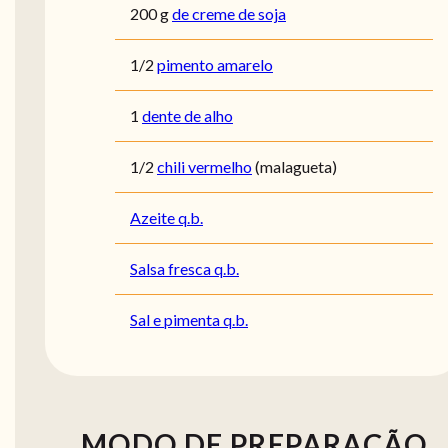
200
g
de creme de soja
1/2
pimento amarelo
1
dente de alho
1/2
chili vermelho
(malagueta)
Azeite q.b.
Salsa fresca q.b.
Sal e pimenta q.b.
MODO DE PREPARAÇÃO