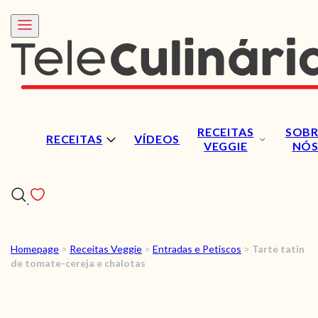
RECEITAS
SOBR
RECEITAS
VÍDEOS
VEGGIE
NÓ
Homepage
>
Receitas Veggie
>
Entradas e Petiscos
>
Tarte tatin
RECEITAS
de tomate-cereja e chalotas
VÍDEOS