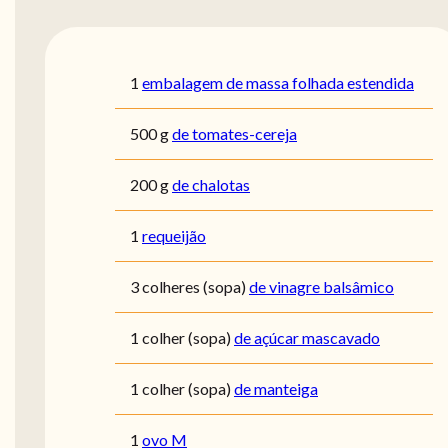
1
embalagem de massa folhada estendida
500
g
de tomates-cereja
200
g
de chalotas
1
requeijão
3
colheres (sopa)
de vinagre balsâmico
1
colher (sopa)
de açúcar mascavado
1
colher (sopa)
de manteiga
1
ovo M