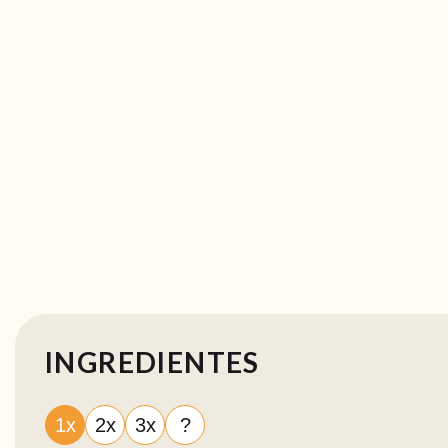
INGREDIENTES
1x
2x
3x
?