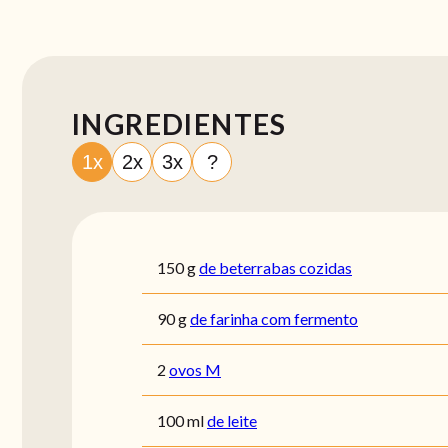
INGREDIENTES
1x
2x
3x
?
150
g
de beterrabas cozidas
90
g
de farinha com fermento
2
ovos M
100
ml
de leite