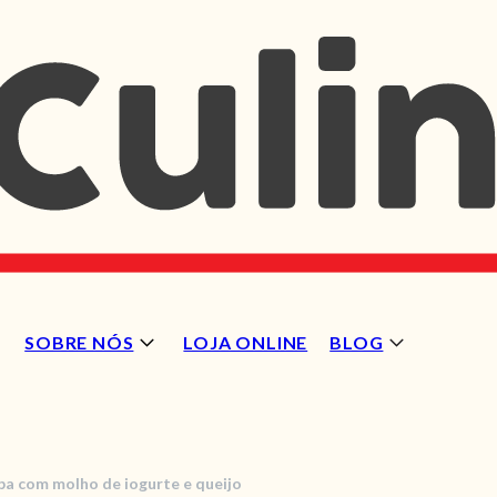
SOBRE NÓS
LOJA ONLINE
BLOG
a com molho de iogurte e queijo