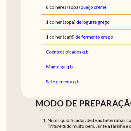
8
colheres (sopa)
queijo creme
1
colher (sopa)
de iogurte grego
1
colher (café)
de fermento em pó
Coentros picados q.b.
Manteiga q.b.
Sal e pimenta q.b.
MODO DE PREPARAÇ
Num liquidificador, deite as beterrabas co
Triture tudo muito bem. Junte a farinha e o