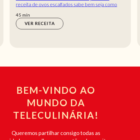
receita de ovos escalfados sabe bem seja como
entrada como refeição ou até acompanhamento.
min
45
min
Não perc...
VER RECEITA
BEM-VINDO AO
MUNDO DA
TELECULINÁRIA!
Queremos partilhar consigo todas as