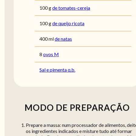
100
g
de tomates-cereja
100
g
de queijo ricota
400
ml
de natas
8
ovos M
Sal e pimenta q.b.
MODO DE PREPARAÇÃO
Prepare a massa: num processador de alimentos, deit
os ingredientes indicados e misture tudo até formar