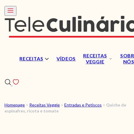
RECEITAS
SOBR
RECEITAS
VÍDEOS
VEGGIE
NÓ
Homepage
>
Receitas Veggie
>
Entradas e Petiscos
>
Quiche de
RECEITAS
espinafres, ricota e tomate
VÍDEOS