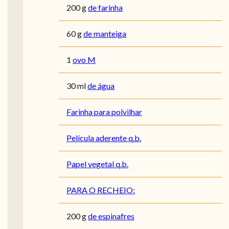
200
g
de farinha
60
g
de manteiga
1
ovo M
30
ml
de água
Farinha para polvilhar
Película aderente q.b.
Papel vegetal q.b.
PARA O RECHEIO:
200
g
de espinafres