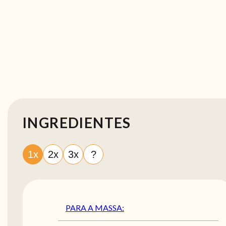
INGREDIENTES
1x
2x
3x
?
PARA A MASSA: