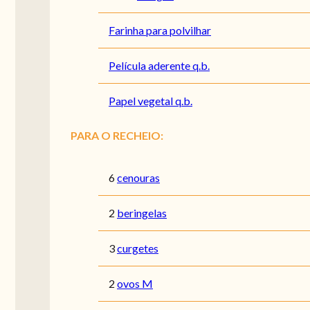
Farinha para polvilhar
Película aderente q.b.
Papel vegetal q.b.
PARA O RECHEIO:
6
cenouras
2
beringelas
3
curgetes
2
ovos M