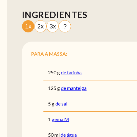
INGREDIENTES
1x
2x
3x
?
PARA A MASSA:
250
g
de farinha
125
g
de manteiga
5
g
de sal
1
gema M
50
ml
de água