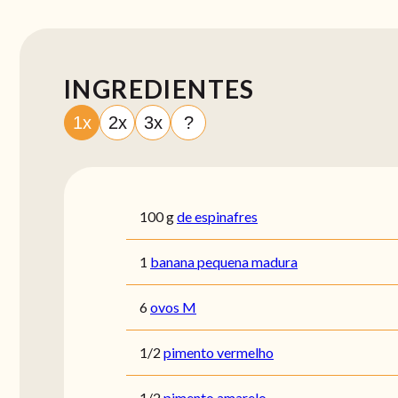
INGREDIENTES
1x
2x
3x
?
100
g
de espinafres
1
banana pequena madura
6
ovos M
1/2
pimento vermelho
1/2
pimento amarelo