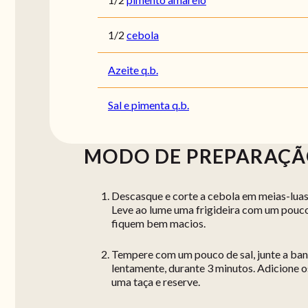
1/2
cebola
Azeite q.b.
Sal e pimenta q.b.
MODO DE PREPARAÇ
Descasque e corte a cebola em meias-luas
Leve ao lume uma frigideira com um pouco 
fiquem bem macios.
Tempere com um pouco de sal, junte a ban
lentamente, durante 3 minutos. Adicione os
uma taça e reserve.