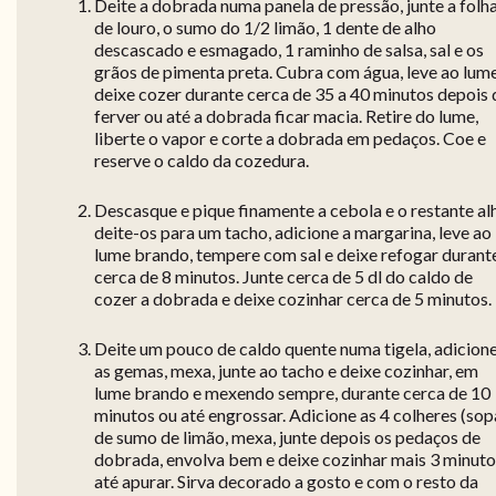
Deite a dobrada numa panela de pressão, junte a folh
de louro, o sumo do 1/2 limão, 1 dente de alho
descascado e esmagado, 1 raminho de salsa, sal e os
grãos de pimenta preta. Cubra com água, leve ao lum
deixe cozer durante cerca de 35 a 40 minutos depois 
ferver ou até a dobrada ficar macia. Retire do lume,
liberte o vapor e corte a dobrada em pedaços. Coe e
reserve o caldo da cozedura.
Descasque e pique finamente a cebola e o restante al
deite-os para um tacho, adicione a margarina, leve ao
lume brando, tempere com sal e deixe refogar durant
cerca de 8 minutos. Junte cerca de 5 dl do caldo de
cozer a dobrada e deixe cozinhar cerca de 5 minutos.
Deite um pouco de caldo quente numa tigela, adicion
as gemas, mexa, junte ao tacho e deixe cozinhar, em
lume brando e mexendo sempre, durante cerca de 10
minutos ou até engrossar. Adicione as 4 colheres (sop
de sumo de limão, mexa, junte depois os pedaços de
dobrada, envolva bem e deixe cozinhar mais 3 minuto
até apurar. Sirva decorado a gosto e com o resto da