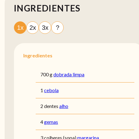
INGREDIENTES
1x
2x
3x
?
Ingredientes
700 g
dobrada limpa
1
cebola
2 dentes
alho
4
gemas
3 colheres (sopa)
margarina