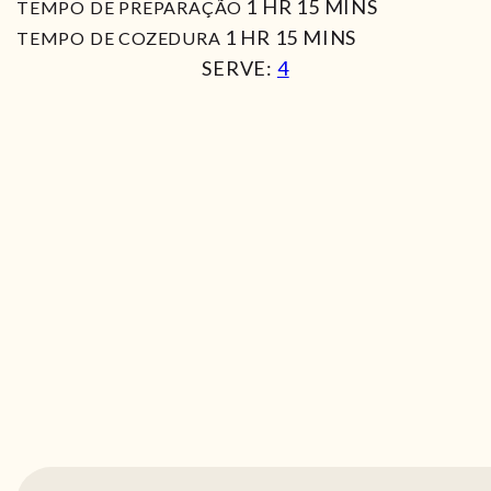
HORA
MIN
1
HR
15
MINS
TEMPO DE PREPARAÇÃO
HORA
MIN
1
HR
15
MINS
TEMPO DE COZEDURA
SERVE:
4