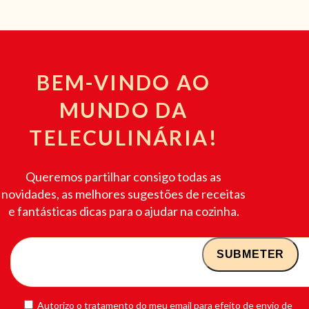
BEM-VINDO AO
MUNDO DA
TELECULINÁRIA!
Queremos partilhar consigo todas as
novidades, as melhores sugestões de receitas
e fantásticas dicas para o ajudar na cozinha.
Autorizo o tratamento do meu email para efeito de envio de