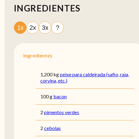
INGREDIENTES
1x
2x
3x
?
Ingredientes
1,200 kg
peixe para caldeirada (safio, raia,
corvina, etc.)
100 g
bacon
2
pimentos verdes
2
cebolas