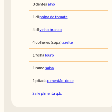
3 dentes
alho
1 dl
polpa de tomate
4 dl
vinho branco
4 colheres (sopa)
azeite
1 folha
louro
1 ramo
salsa
1 pitada
pimentão-doce
Sal e pimenta q.b.