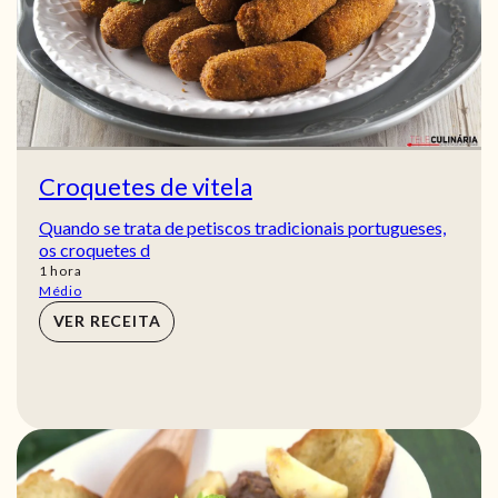
Croquetes de vitela
Quando se trata de petiscos tradicionais portugueses,
os croquetes d
hora
1
hora
Médio
VER RECEITA