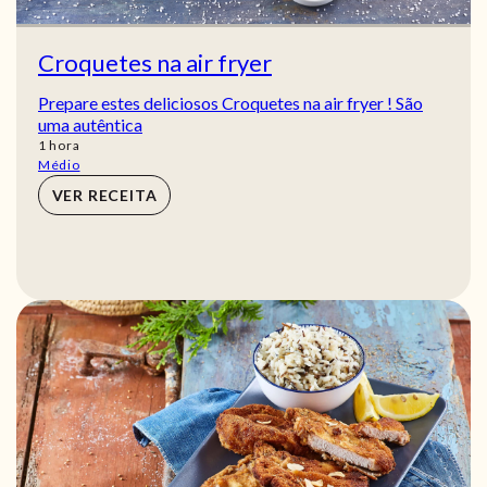
Croquetes na air fryer
Prepare estes deliciosos Croquetes na air fryer ! São
uma autêntica
hora
1
hora
Médio
VER RECEITA