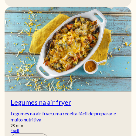
Legumes na air fryer
Legumes na air fryer,uma receita fácil de preparar e
muito nutritiva
min
30
min
Fácil