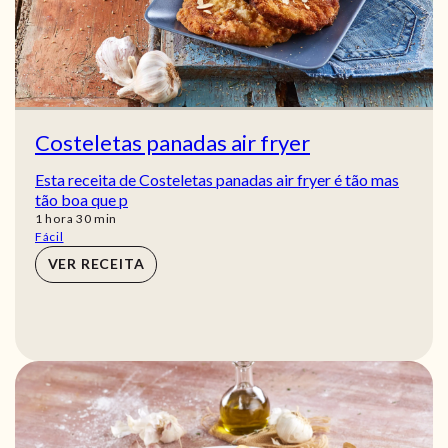
Costeletas panadas air fryer
Esta receita de Costeletas panadas air fryer é tão mas
tão boa que p
hora
min
1
hora
30
min
Fácil
VER RECEITA