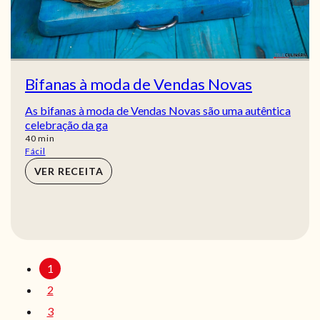
Bifanas à moda de Vendas Novas
As bifanas à moda de Vendas Novas são uma autêntica
celebração da ga
min
40
min
Fácil
VER RECEITA
1
2
3