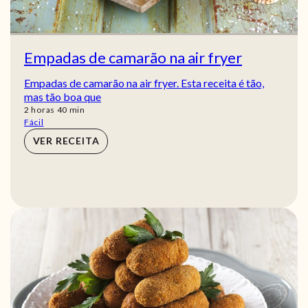
Empadas de camarão na air fryer
Empadas de camarão na air fryer. Esta receita é tão,
mas tão boa que
horas
min
2
horas
40
min
Fácil
VER RECEITA