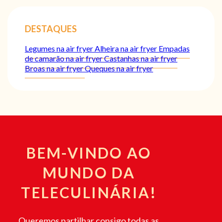
DESTAQUES
Legumes na air fryer
Alheira na air fryer
Empadas
de camarão na air fryer
Castanhas na air fryer
Broas na air fryer
Queques na air fryer
BEM-VINDO AO
MUNDO DA
TELECULINÁRIA!
Queremos partilhar consigo todas as