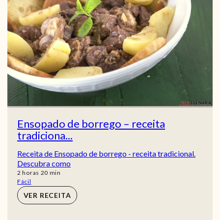
Ensopado de borrego – receita
tradiciona...
Receita de Ensopado de borrego - receita tradicional.
Descubra como
horas
min
2
horas
20
min
Fácil
VER RECEITA