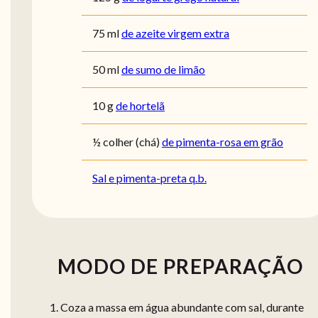
75
ml
de azeite virgem extra
50
ml
de sumo de limão
10
g
de hortelã
½
colher (chá)
de pimenta-rosa em grão
Sal e pimenta-preta q.b.
MODO DE PREPARAÇÃO
Coza a massa em água abundante com sal, durante