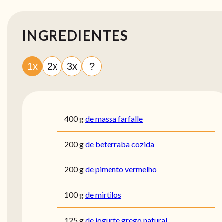
INGREDIENTES
1x
2x
3x
?
400
g
de massa farfalle
200
g
de beterraba cozida
200
g
de pimento vermelho
100
g
de mirtilos
125
g
de iogurte grego natural