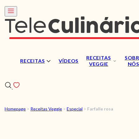
RECEITAS
SOBR
RECEITAS
VÍDEOS
VEGGIE
NÓ
Homepage
>
Receitas Veggie
>
Especial
>
Farfalle rosa
RECEITAS
VÍDEOS