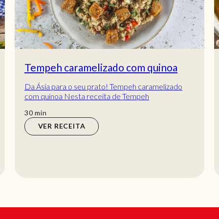
Tempeh caramelizado com quinoa
Da Ásia para o seu prato! Tempeh caramelizado
com quinoa Nesta receita de Tempeh
caramelizado com quinoa, o sabor do tempeh
min
30
min
encontra na quin...
VER RECEITA