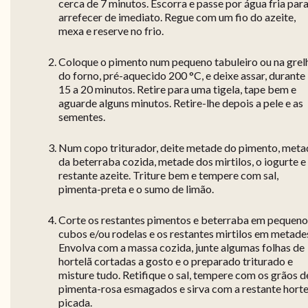
cerca de 7 minutos. Escorra e passe por água fria par
arrefecer de imediato. Regue com um fio do azeite,
mexa e reserve no frio.
Coloque o pimento num pequeno tabuleiro ou na grel
do forno, pré-aquecido 200 °C, e deixe assar, durante
15 a 20 minutos. Retire para uma tigela, tape bem e
aguarde alguns minutos. Retire-lhe depois a pele e as
sementes.
Num copo triturador, deite metade do pimento, meta
da beterraba cozida, metade dos mirtilos, o iogurte e
restante azeite. Triture bem e tempere com sal,
pimenta-preta e o sumo de limão.
Corte os restantes pimentos e beterraba em pequeno
cubos e/ou rodelas e os restantes mirtilos em metade
Envolva com a massa cozida, junte algumas folhas de
hortelã cortadas a gosto e o preparado triturado e
misture tudo. Retifique o sal, tempere com os grãos d
pimenta-rosa esmagados e sirva com a restante horte
picada.