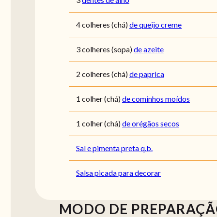
4
colheres (chá)
de queijo creme
3
colheres (sopa)
de azeite
2
colheres (chá)
de paprica
1
colher (chá)
de cominhos moídos
1
colher (chá)
de orégãos secos
Sal e pimenta preta q.b.
Salsa picada para decorar
MODO DE PREPARAÇ