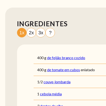
INGREDIENTES
1x
2x
3x
?
400
g
de feijão branco cozido
400
g
de tomate em cubos
enlatado
1/2
couve-lombarda
1
cebola média
3
dentes de alho