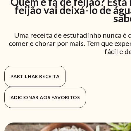
Quem é fã de feijão? Esta 
feijão vai deixá-lo de águ
sab
Uma receita de estufadinho nunca é de
comer e chorar por mais. Tem que expe
fácil e d
PARTILHAR RECEITA
ADICIONAR AOS FAVORITOS