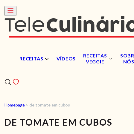
RECEITAS
SOBR
RECEITAS
VÍDEOS
VEGGIE
NÓ
Homepage
>
de tomate em cubos
RECEITAS
DE TOMATE EM CUBOS
VÍDEOS