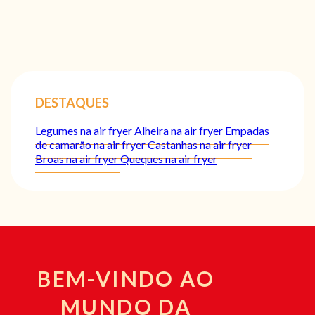
DESTAQUES
Legumes na air fryer
Alheira na air fryer
Empadas
de camarão na air fryer
Castanhas na air fryer
Broas na air fryer
Queques na air fryer
BEM-VINDO AO
MUNDO DA