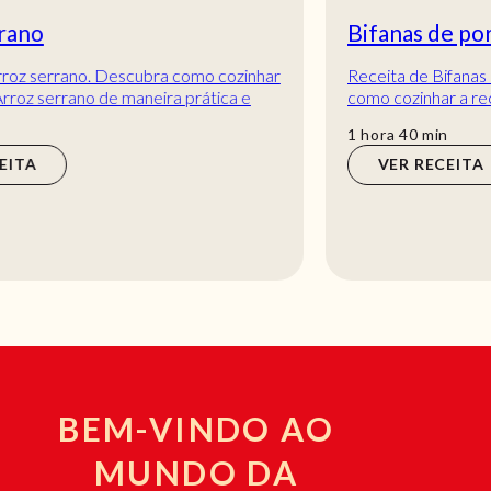
Bifanas de porco à Chefe
Receita de Bifanas de porco à Chefe. Descubra
como cozinhar a receita de Bifanas de porco à
Chefe de maneira prática e deliciosa com a Telec...
hora
min
1
hora
40
min
VER RECEITA
BEM-VINDO AO
MUNDO DA