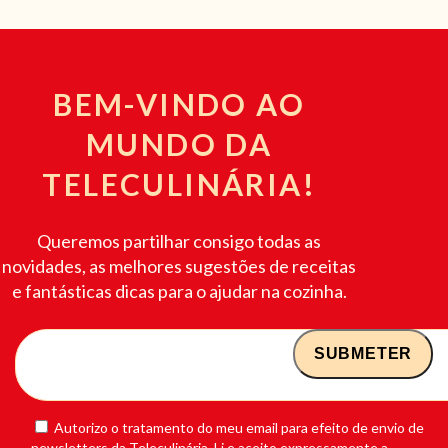
BEM-VINDO AO
MUNDO DA
TELECULINÁRIA!
Queremos partilhar consigo todas as
novidades, as melhores sugestões de receitas
e fantásticas dicas para o ajudar na cozinha.
Autorizo o tratamento do meu email para efeito de envio de
newsletters da Teleculinária. Li e aceito expressamente a