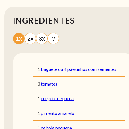
INGREDIENTES
1x
2x
3x
?
1
baguete ou 4 pãezinhos com sementes
3
tomates
1
curgete pequena
1
pimento amarelo
1
cebola pequena