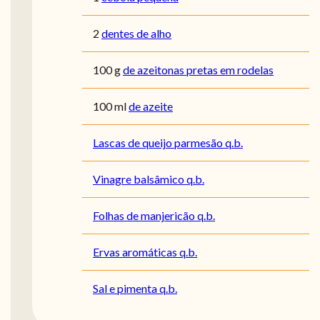
2
dentes de alho
100
g
de azeitonas pretas em rodelas
100
ml
de azeite
Lascas de queijo parmesão q.b.
Vinagre balsâmico q.b.
Folhas de manjericão q.b.
Ervas aromáticas q.b.
Sal e pimenta q.b.