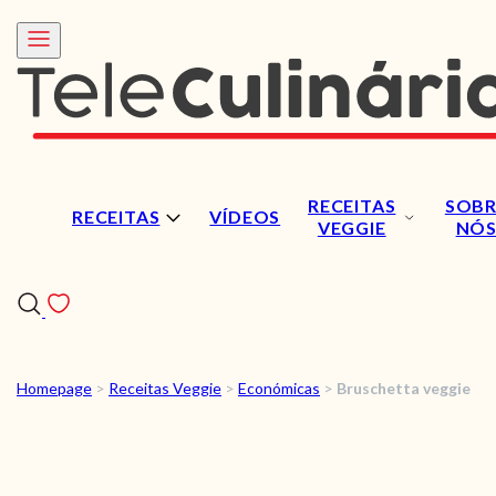
RECEITAS
SOBR
RECEITAS
VÍDEOS
VEGGIE
NÓ
Homepage
>
Receitas Veggie
>
Económicas
>
Bruschetta veggie
RECEITAS
VÍDEOS