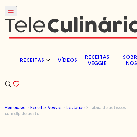
RECEITAS
SOBR
RECEITAS
VÍDEOS
VEGGIE
NÓ
Homepage
>
Receitas Veggie
>
Destaque
>
Tábua de petiscos
RECEITAS
com dip de pesto
VÍDEOS