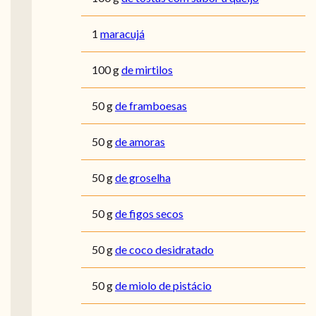
1
maracujá
100
g
de mirtilos
50
g
de framboesas
50
g
de amoras
50
g
de groselha
50
g
de figos secos
50
g
de coco desidratado
50
g
de miolo de pistácio