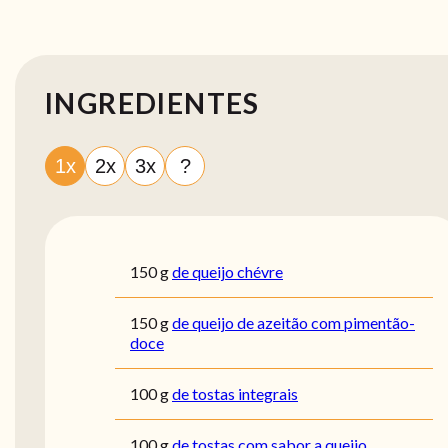
INGREDIENTES
1x
2x
3x
?
150
g
de queijo chévre
150
g
de queijo de azeitão com pimentão-
doce
100
g
de tostas integrais
100
g
de tostas com sabor a queijo