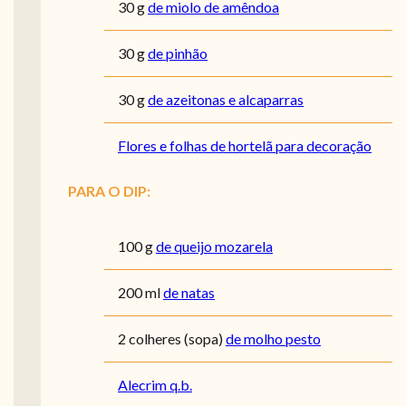
30
g
de miolo de amêndoa
30
g
de pinhão
30
g
de azeitonas e alcaparras
Flores e folhas de hortelã para decoração
PARA O DIP:
100
g
de queijo mozarela
200
ml
de natas
2
colheres (sopa)
de molho pesto
Alecrim q.b.