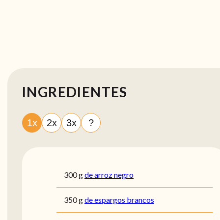
INGREDIENTES
1x
2x
3x
?
300
g
de arroz negro
350
g
de espargos brancos