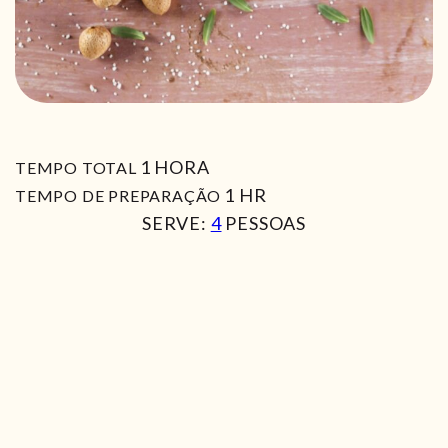
HORA
1
HORA
TEMPO TOTAL
HORA
1
HR
TEMPO DE PREPARAÇÃO
SERVE:
4
PESSOAS