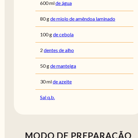
600
ml
de água
80
g
de miolo de amêndoa laminado
100
g
de cebola
2
dentes de alho
50
g
de manteiga
30
ml
de azeite
Sal q.b.
MODO DE PREPARAÇÃO