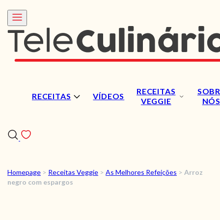
RECEITAS
SOBR
RECEITAS
VÍDEOS
VEGGIE
NÓ
Homepage
>
Receitas Veggie
>
As Melhores Refeições
>
Arroz
RECEITAS
negro com espargos
VÍDEOS