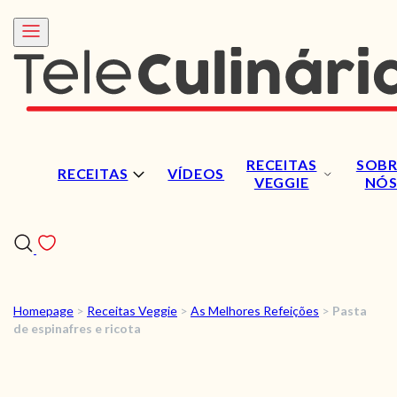
RECEITAS
SOBR
RECEITAS
VÍDEOS
VEGGIE
NÓ
Homepage
>
Receitas Veggie
>
As Melhores Refeições
>
Pasta
RECEITAS
de espinafres e ricota
VÍDEOS