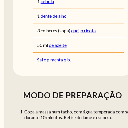
1
cebola
1
dente de alho
3
colheres (sopa)
queijo ricota
50
ml
de azeite
Sal e pimenta q.b.
MODO DE PREPARAÇÃO
Coza a massa num tacho, com água temperada com sa
durante 10 minutos. Retire do lume e escorra.