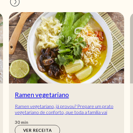
Ramen vegetariano
Ramen vegetariano, já provou? Prepare um prato
vegetariano de conforto, que toda a família vai
adorar! Ramen vegetariano com noodles encanta...
min
30
min
VER RECEITA