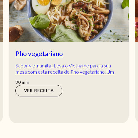
Pho vegetariano
Sabor vietnamita! Leva o Vietname para a sua
mesa com esta receita de Pho vegetariano. Um
prato rápido e fácil que todos vão querer
min
30
min
saborear...
VER RECEITA