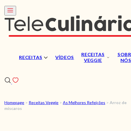
RECEITAS
SOBR
RECEITAS
VÍDEOS
VEGGIE
NÓ
Homepage
>
Receitas Veggie
>
As Melhores Refeições
>
Arroz de
RECEITAS
míscaros
VÍDEOS