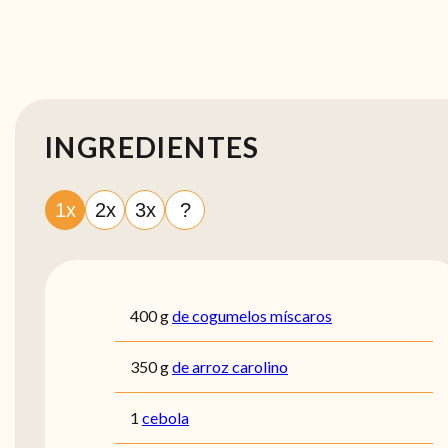
INGREDIENTES
1x
2x
3x
?
400
g
de cogumelos míscaros
350
g
de arroz carolino
1
cebola