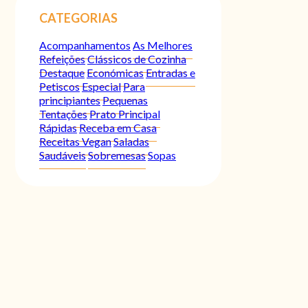
CATEGORIAS
Acompanhamentos
As Melhores
Refeições
Clássicos de Cozinha
Destaque
Económicas
Entradas e
Petiscos
Especial
Para
principiantes
Pequenas
Tentações
Prato Principal
Rápidas
Receba em Casa
Receitas Vegan
Saladas
Saudáveis
Sobremesas
Sopas