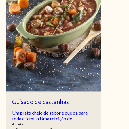
Guisado de castanhas
Um prato cheio de sabor e que dá para
toda a família Uma refeição de
min
40
min