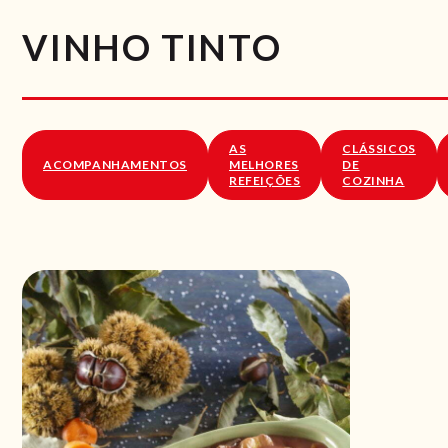
VINHO TINTO
AS
CLÁSSICOS
ACOMPANHAMENTOS
MELHORES
DE
REFEIÇÕES
COZINHA