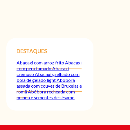
DESTAQUES
Abacaxi com arroz frito
Abacaxi
com peru fumado
Abacaxi
cremoso
Abacaxi grelhado com
bola de gelado light
Abóbora
assada com couves de Bruxelas e
romã
Abóbora recheada com
quinoa e sementes de sésamo