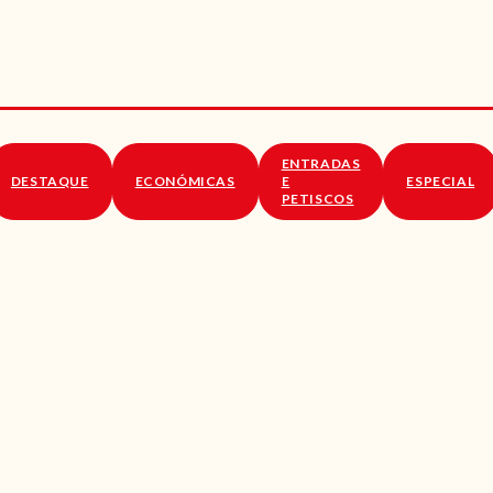
RECEITAS
VÍDEOS
RECEITAS VEGGIE
ENTRADAS
SOBRE NÓS
DESTAQUE
ECONÓMICAS
E
ESPECIAL
PETISCOS
LOJA ONLINE
BLOG