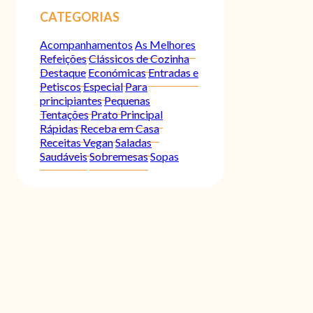
CATEGORIAS
Acompanhamentos
As Melhores
Refeições
Clássicos de Cozinha
Destaque
Económicas
Entradas e
Petiscos
Especial
Para
principiantes
Pequenas
Tentações
Prato Principal
Rápidas
Receba em Casa
Receitas Vegan
Saladas
Saudáveis
Sobremesas
Sopas