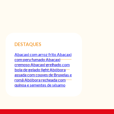
DESTAQUES
Abacaxi com arroz frito
Abacaxi
com peru fumado
Abacaxi
cremoso
Abacaxi grelhado com
bola de gelado light
Abóbora
assada com couves de Bruxelas e
romã
Abóbora recheada com
quinoa e sementes de sésamo