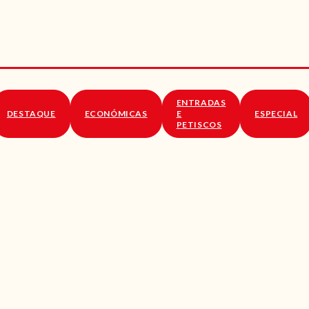
RECEITAS
VÍDEOS
RECEITAS VEGGIE
ENTRADAS
SOBRE NÓS
DESTAQUE
ECONÓMICAS
E
ESPECIAL
PETISCOS
LOJA ONLINE
BLOG