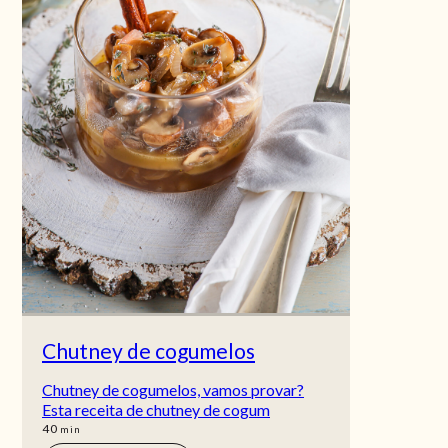
Chutney de cogumelos
Chutney de cogumelos, vamos provar?
Esta receita de chutney de cogum
min
40
min