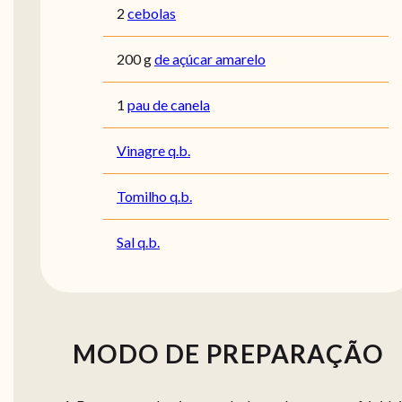
2
cebolas
200
g
de açúcar amarelo
1
pau de canela
Vinagre q.b.
Tomilho q.b.
Sal q.b.
MODO DE PREPARAÇÃO