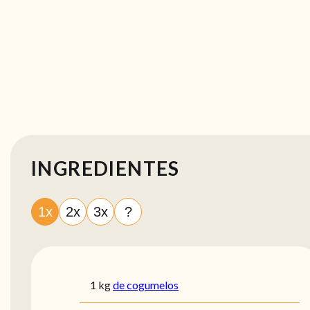
INGREDIENTES
1x
2x
3x
?
1
kg
de cogumelos