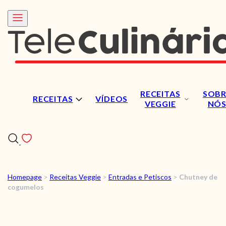
RECEITAS
SOBR
RECEITAS
VÍDEOS
VEGGIE
NÓ
Homepage
>
Receitas Veggie
>
Entradas e Petiscos
>
Chutney de
RECEITAS
cogumelos
VÍDEOS