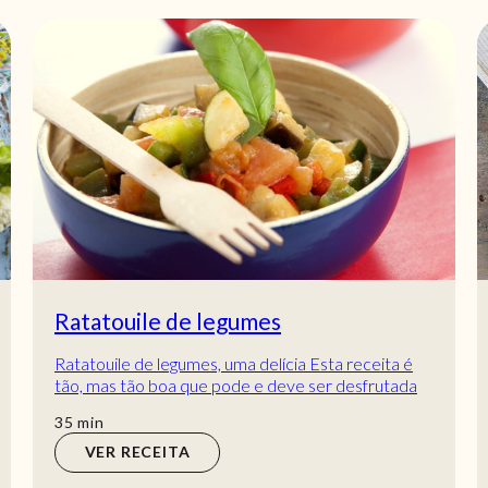
Tacos desconstruídos
Apetece-lhe uma receita de tacos? Então prove
estes tacos desconstruídos com tomate, feijão
preto e tantos outros sabores que vão deliciar....
min
25
min
VER RECEITA