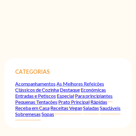
CATEGORIAS
Acompanhamentos
As Melhores Refeições
Clássicos de Cozinha
Destaque
Económicas
Entradas e Petiscos
Especial
Para principiantes
Pequenas Tentações
Prato Principal
Rápidas
Receba em Casa
Receitas Vegan
Saladas
Saudáveis
Sobremesas
Sopas