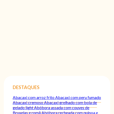
DESTAQUES
Abacaxi com arroz frito
Abacaxi com peru fumado
Abacaxi cremoso
Abacaxi grelhado com bola de
gelado light
Abóbora assada com couves de
Bruxelas e romã
Abóbora recheada com quinoa e