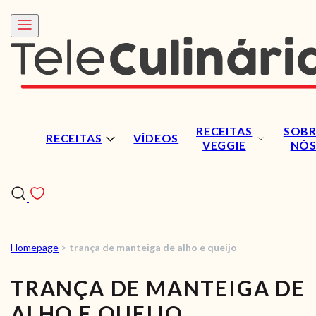
RECEITAS
SOBR
RECEITAS
VÍDEOS
VEGGIE
NÓ
Homepage
>
trança de manteiga de alho e queijo
RECEITAS
TRANÇA DE MANTEIGA DE
VÍDEOS
ALHO E QUEIJO