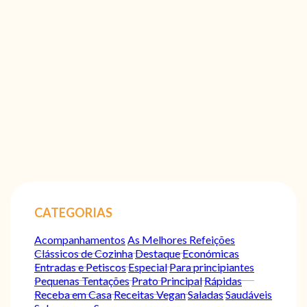
CATEGORIAS
Acompanhamentos
As Melhores Refeições
Clássicos de Cozinha
Destaque
Económicas
Entradas e Petiscos
Especial
Para principiantes
Pequenas Tentações
Prato Principal
Rápidas
Receba em Casa
Receitas Vegan
Saladas
Saudáveis