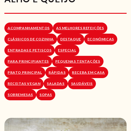
RECEITAS VEGGIE
SOBRE NÓS
ACOMPANHAMENTOS
AS MELHORES REFEIÇÕES
LOJA ONLINE
CLÁSSICOS DE COZINHA
DESTAQUE
ECONÓMICAS
BLOG
ENTRADAS E PETISCOS
ESPECIAL
PARA PRINCIPIANTES
PEQUENAS TENTAÇÕES
PRATO PRINCIPAL
RÁPIDAS
RECEBA EM CASA
RECEITAS VEGAN
SALADAS
SAUDÁVEIS
SOBREMESAS
SOPAS