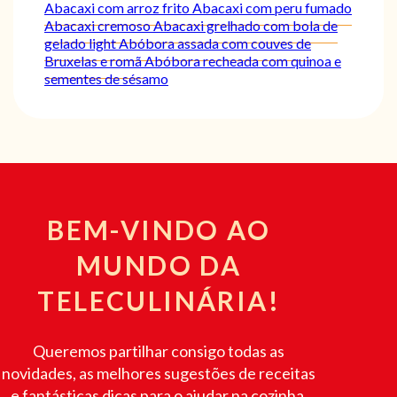
Abacaxi com arroz frito
Abacaxi com peru fumado
Abacaxi cremoso
Abacaxi grelhado com bola de
gelado light
Abóbora assada com couves de
Bruxelas e romã
Abóbora recheada com quinoa e
sementes de sésamo
BEM-VINDO AO
MUNDO DA
TELECULINÁRIA!
Queremos partilhar consigo todas as
novidades, as melhores sugestões de receitas
e fantásticas dicas para o ajudar na cozinha.