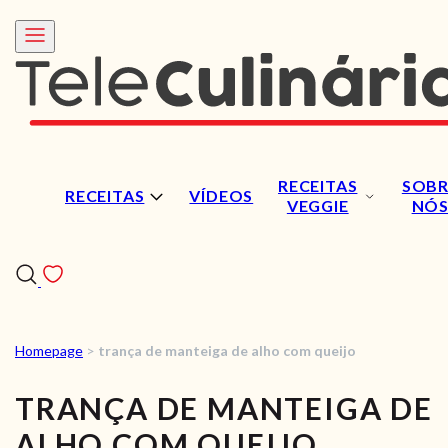
RECEITAS
SOBR
RECEITAS
VÍDEOS
VEGGIE
NÓ
Homepage
>
trança de manteiga de alho com queijo
RECEITAS
TRANÇA DE MANTEIGA DE
VÍDEOS
ALHO COM QUEIJO