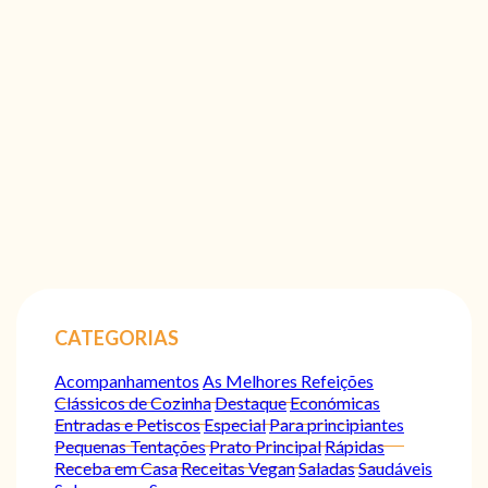
CATEGORIAS
Acompanhamentos
As Melhores Refeições
Clássicos de Cozinha
Destaque
Económicas
Entradas e Petiscos
Especial
Para principiantes
Pequenas Tentações
Prato Principal
Rápidas
Receba em Casa
Receitas Vegan
Saladas
Saudáveis