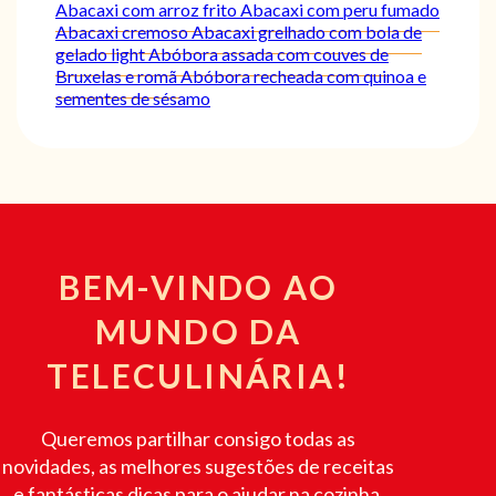
Abacaxi com arroz frito
Abacaxi com peru fumado
Abacaxi cremoso
Abacaxi grelhado com bola de
gelado light
Abóbora assada com couves de
Bruxelas e romã
Abóbora recheada com quinoa e
sementes de sésamo
BEM-VINDO AO
MUNDO DA
TELECULINÁRIA!
Queremos partilhar consigo todas as
novidades, as melhores sugestões de receitas
e fantásticas dicas para o ajudar na cozinha.