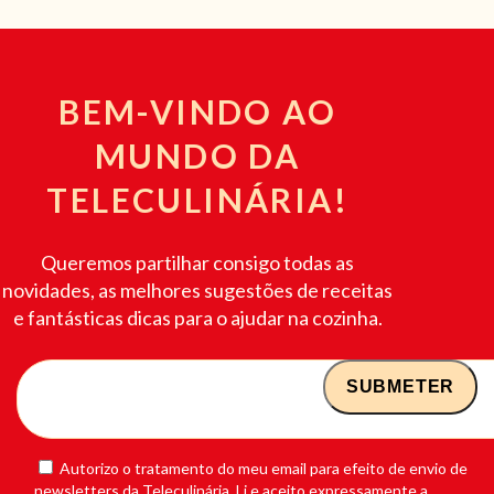
BEM-VINDO AO
MUNDO DA
TELECULINÁRIA!
Queremos partilhar consigo todas as
novidades, as melhores sugestões de receitas
e fantásticas dicas para o ajudar na cozinha.
Autorizo o tratamento do meu email para efeito de envio de
newsletters da Teleculinária. Li e aceito expressamente a