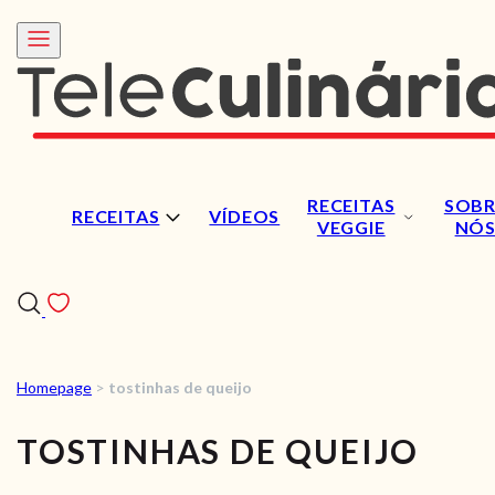
RECEITAS
SOBR
RECEITAS
VÍDEOS
VEGGIE
NÓ
Homepage
>
tostinhas de queijo
RECEITAS
TOSTINHAS DE QUEIJO
VÍDEOS