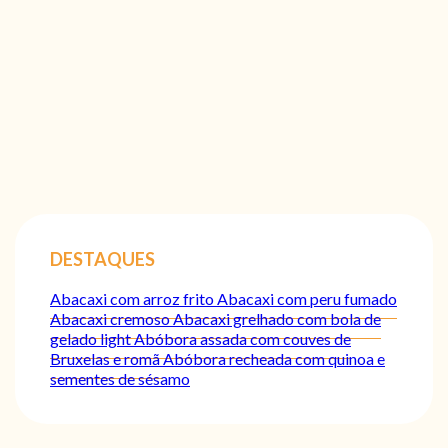
DESTAQUES
Abacaxi com arroz frito
Abacaxi com peru fumado
Abacaxi cremoso
Abacaxi grelhado com bola de
gelado light
Abóbora assada com couves de
Bruxelas e romã
Abóbora recheada com quinoa e
sementes de sésamo