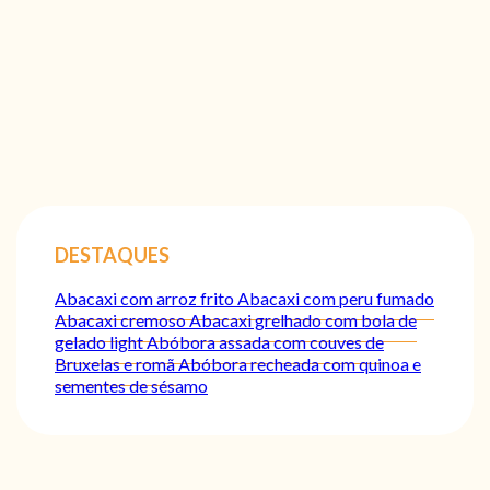
DESTAQUES
Abacaxi com arroz frito
Abacaxi com peru fumado
Abacaxi cremoso
Abacaxi grelhado com bola de
gelado light
Abóbora assada com couves de
Bruxelas e romã
Abóbora recheada com quinoa e
sementes de sésamo