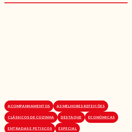
RECEITAS VEGGIE
SOBRE NÓS
LOJA ONLINE
BLOG
ACOMPANHAMENTOS
AS MELHORES REFEIÇÕES
CLÁSSICOS DE COZINHA
DESTAQUE
ECONÓMICAS
ENTRADAS E PETISCOS
ESPECIAL