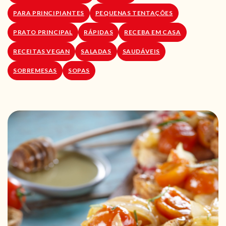
PARA PRINCIPIANTES
PEQUENAS TENTAÇÕES
PRATO PRINCIPAL
RÁPIDAS
RECEBA EM CASA
RECEITAS VEGAN
SALADAS
SAUDÁVEIS
SOBREMESAS
SOPAS