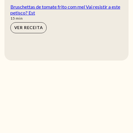
Bruschettas de tomate frito com mel Vai resistir a este
petisco? Est
min
15
min
VER RECEITA