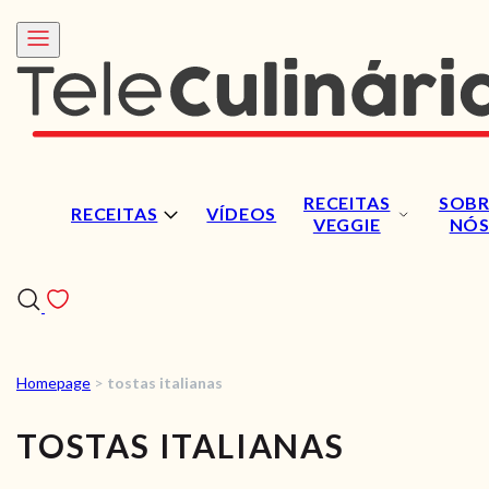
RECEITAS
SOBR
RECEITAS
VÍDEOS
VEGGIE
NÓ
Homepage
>
tostas italianas
RECEITAS
TOSTAS ITALIANAS
VÍDEOS