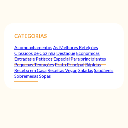
CATEGORIAS
Acompanhamentos
As Melhores Refeições
Clássicos de Cozinha
Destaque
Económicas
Entradas e Petiscos
Especial
Para principiantes
Pequenas Tentações
Prato Principal
Rápidas
Receba em Casa
Receitas Vegan
Saladas
Saudáveis
Sobremesas
Sopas