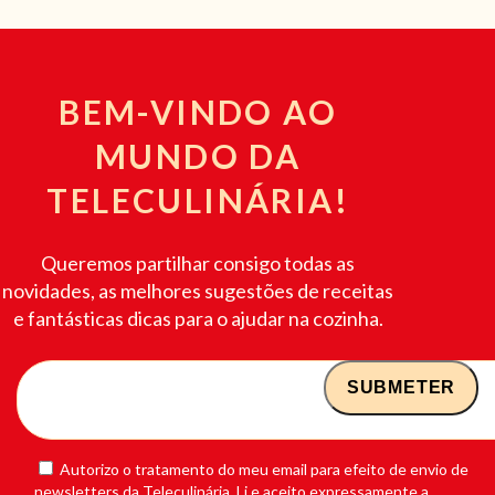
BEM-VINDO AO
MUNDO DA
TELECULINÁRIA!
Queremos partilhar consigo todas as
novidades, as melhores sugestões de receitas
e fantásticas dicas para o ajudar na cozinha.
Autorizo o tratamento do meu email para efeito de envio de
newsletters da Teleculinária. Li e aceito expressamente a