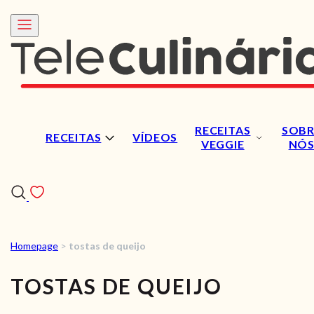
RECEITAS
SOBR
RECEITAS
VÍDEOS
VEGGIE
NÓ
Homepage
>
tostas de queijo
RECEITAS
TOSTAS DE QUEIJO
VÍDEOS