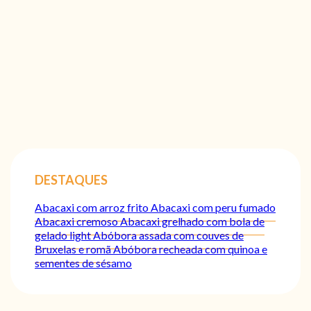
DESTAQUES
Abacaxi com arroz frito
Abacaxi com peru fumado
Abacaxi cremoso
Abacaxi grelhado com bola de
gelado light
Abóbora assada com couves de
Bruxelas e romã
Abóbora recheada com quinoa e
sementes de sésamo