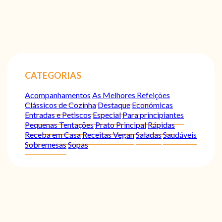
CATEGORIAS
Acompanhamentos
As Melhores Refeições
Clássicos de Cozinha
Destaque
Económicas
Entradas e Petiscos
Especial
Para principiantes
Pequenas Tentações
Prato Principal
Rápidas
Receba em Casa
Receitas Vegan
Saladas
Saudáveis
Sobremesas
Sopas