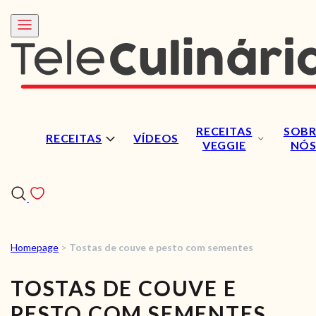
RECEITAS
SOBR
RECEITAS
VÍDEOS
VEGGIE
NÓ
Homepage
>
Tostas de couve e pesto com sementes
RECEITAS
TOSTAS DE COUVE E
VÍDEOS
PESTO COM SEMENTES