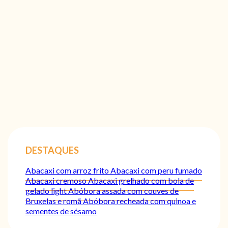
DESTAQUES
Abacaxi com arroz frito
Abacaxi com peru fumado
Abacaxi cremoso
Abacaxi grelhado com bola de
gelado light
Abóbora assada com couves de
Bruxelas e romã
Abóbora recheada com quinoa e
sementes de sésamo