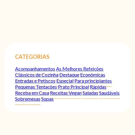
CATEGORIAS
Acompanhamentos
As Melhores Refeições
Clássicos de Cozinha
Destaque
Económicas
Entradas e Petiscos
Especial
Para principiantes
Pequenas Tentações
Prato Principal
Rápidas
Receba em Casa
Receitas Vegan
Saladas
Saudáveis
Sobremesas
Sopas