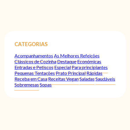
CATEGORIAS
Acompanhamentos
As Melhores Refeições
Clássicos de Cozinha
Destaque
Económicas
Entradas e Petiscos
Especial
Para principiantes
Pequenas Tentações
Prato Principal
Rápidas
Receba em Casa
Receitas Vegan
Saladas
Saudáveis
Sobremesas
Sopas