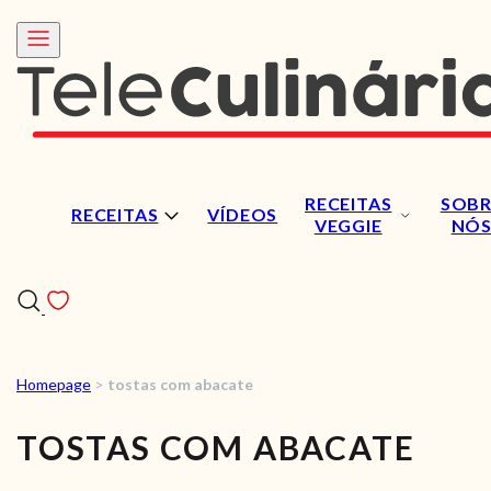
RECEITAS
SOBR
RECEITAS
VÍDEOS
VEGGIE
NÓ
Homepage
>
tostas com abacate
RECEITAS
TOSTAS COM ABACATE
VÍDEOS