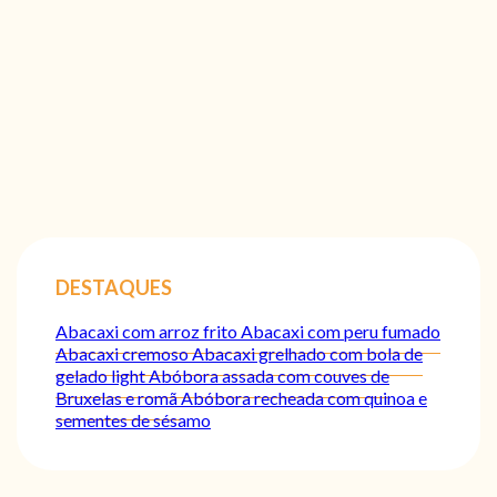
DESTAQUES
Abacaxi com arroz frito
Abacaxi com peru fumado
Abacaxi cremoso
Abacaxi grelhado com bola de
gelado light
Abóbora assada com couves de
Bruxelas e romã
Abóbora recheada com quinoa e
sementes de sésamo