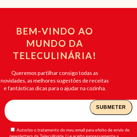
BEM-VINDO AO
MUNDO DA
TELECULINÁRIA!
Queremos partilhar consigo todas as
novidades, as melhores sugestões de receitas
e fantásticas dicas para o ajudar na cozinha.
Autorizo o tratamento do meu email para efeito de envio de
newsletters da Teleculinária. Li e aceito expressamente a