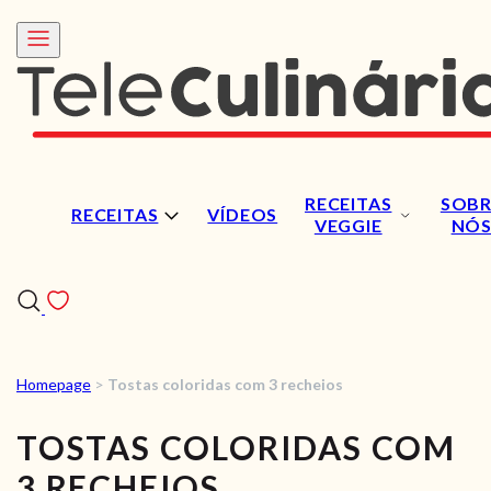
RECEITAS
SOBR
RECEITAS
VÍDEOS
VEGGIE
NÓ
Homepage
>
Tostas coloridas com 3 recheios
RECEITAS
TOSTAS COLORIDAS COM
VÍDEOS
3 RECHEIOS