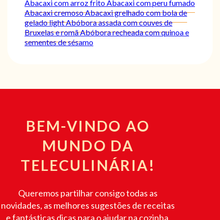
Abacaxi com arroz frito
Abacaxi com peru fumado
Abacaxi cremoso
Abacaxi grelhado com bola de
gelado light
Abóbora assada com couves de
Bruxelas e romã
Abóbora recheada com quinoa e
sementes de sésamo
BEM-VINDO AO
MUNDO DA
TELECULINÁRIA!
Queremos partilhar consigo todas as
novidades, as melhores sugestões de receitas
e fantásticas dicas para o ajudar na cozinha.