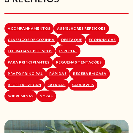
RECEITAS VEGGIE
SOBRE NÓS
ACOMPANHAMENTOS
AS MELHORES REFEIÇÕES
LOJA ONLINE
CLÁSSICOS DE COZINHA
DESTAQUE
ECONÓMICAS
BLOG
ENTRADAS E PETISCOS
ESPECIAL
PARA PRINCIPIANTES
PEQUENAS TENTAÇÕES
PRATO PRINCIPAL
RÁPIDAS
RECEBA EM CASA
RECEITAS VEGAN
SALADAS
SAUDÁVEIS
SOBREMESAS
SOPAS