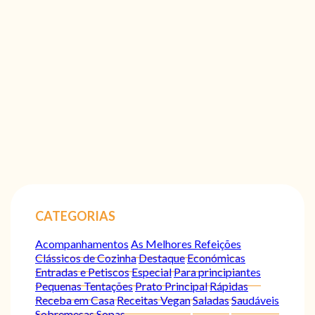
CATEGORIAS
Acompanhamentos
As Melhores Refeições
Clássicos de Cozinha
Destaque
Económicas
Entradas e Petiscos
Especial
Para principiantes
Pequenas Tentações
Prato Principal
Rápidas
Receba em Casa
Receitas Vegan
Saladas
Saudáveis
Sobremesas
Sopas