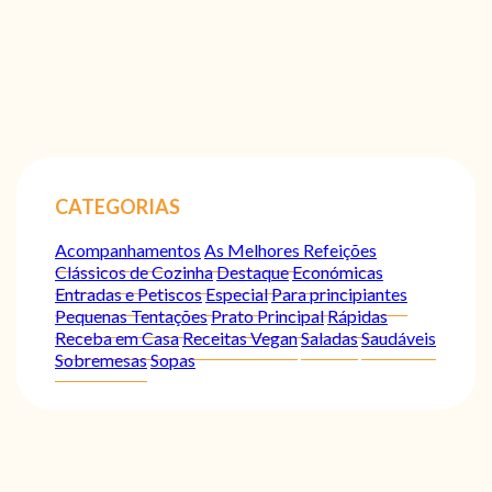
CATEGORIAS
Acompanhamentos
As Melhores Refeições
Clássicos de Cozinha
Destaque
Económicas
Entradas e Petiscos
Especial
Para principiantes
Pequenas Tentações
Prato Principal
Rápidas
Receba em Casa
Receitas Vegan
Saladas
Saudáveis
Sobremesas
Sopas