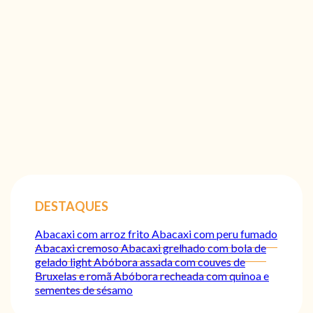
DESTAQUES
Abacaxi com arroz frito
Abacaxi com peru fumado
Abacaxi cremoso
Abacaxi grelhado com bola de
gelado light
Abóbora assada com couves de
Bruxelas e romã
Abóbora recheada com quinoa e
sementes de sésamo