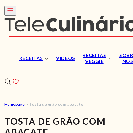
RECEITAS
SOBR
RECEITAS
VÍDEOS
VEGGIE
NÓ
Homepage
>
Tosta de grão com abacate
RECEITAS
TOSTA DE GRÃO COM
VÍDEOS
ABACATE