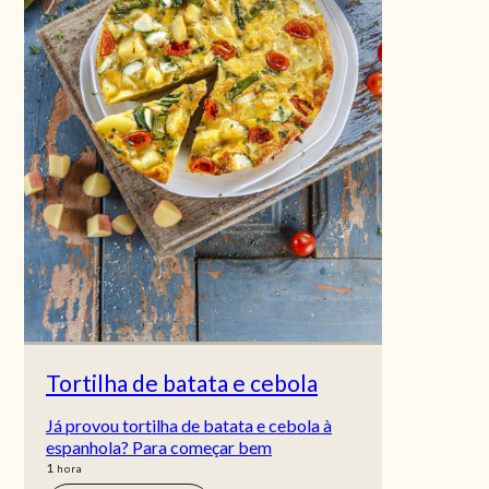
Tortilha de batata e cebola
Já provou tortilha de batata e cebola à
espanhola? Para começar bem
hora
1
hora