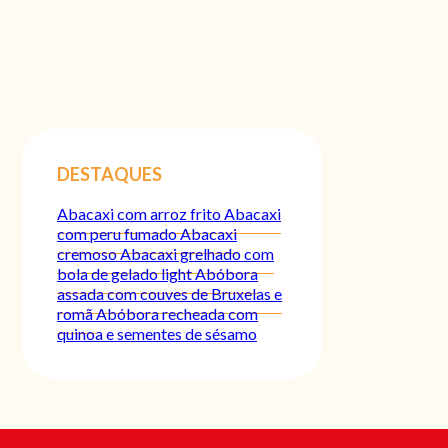
DESTAQUES
Abacaxi com arroz frito
Abacaxi
com peru fumado
Abacaxi
cremoso
Abacaxi grelhado com
bola de gelado light
Abóbora
assada com couves de Bruxelas e
romã
Abóbora recheada com
quinoa e sementes de sésamo