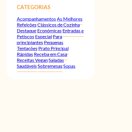
CATEGORIAS
Acompanhamentos
As Melhores
Refeições
Clássicos de Cozinha
Destaque
Económicas
Entradas e
Petiscos
Especial
Para
principiantes
Pequenas
Tentações
Prato Principal
Rápidas
Receba em Casa
Receitas Vegan
Saladas
Saudáveis
Sobremesas
Sopas