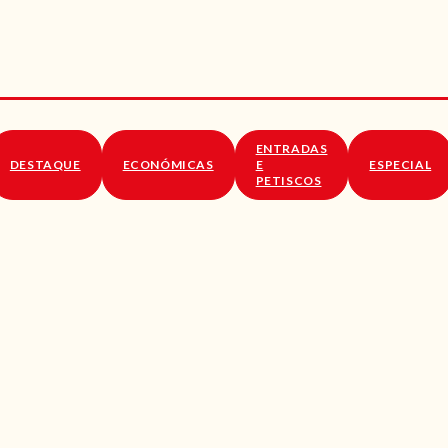
RECEITAS
VÍDEOS
RECEITAS VEGGIE
ENTRADAS
SOBRE NÓS
DESTAQUE
ECONÓMICAS
E
ESPECIAL
PETISCOS
LOJA ONLINE
BLOG