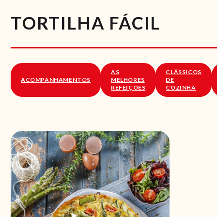
TORTILHA FÁCIL
AS
CLÁSSICOS
ACOMPANHAMENTOS
MELHORES
DE
REFEIÇÕES
COZINHA