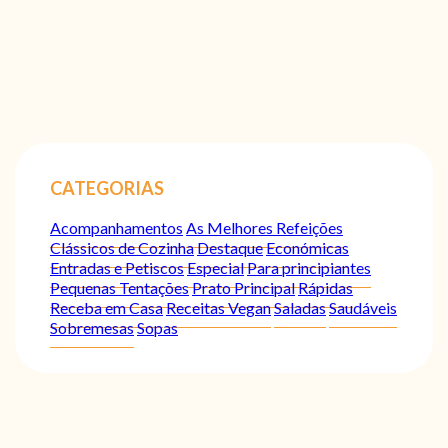
CATEGORIAS
Acompanhamentos
As Melhores Refeições
Clássicos de Cozinha
Destaque
Económicas
Entradas e Petiscos
Especial
Para principiantes
Pequenas Tentações
Prato Principal
Rápidas
Receba em Casa
Receitas Vegan
Saladas
Saudáveis
Sobremesas
Sopas