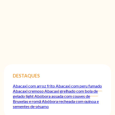
DESTAQUES
Abacaxi com arroz frito
Abacaxi com peru fumado
Abacaxi cremoso
Abacaxi grelhado com bola de
gelado light
Abóbora assada com couves de
Bruxelas e romã
Abóbora recheada com quinoa e
sementes de sésamo