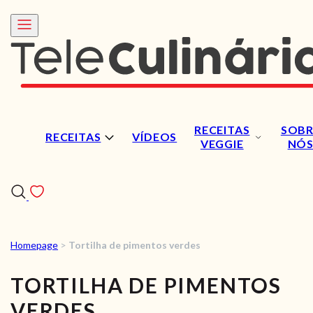
RECEITAS
SOBR
RECEITAS
VÍDEOS
VEGGIE
NÓ
Homepage
>
Tortilha de pimentos verdes
RECEITAS
TORTILHA DE PIMENTOS
VÍDEOS
VERDES