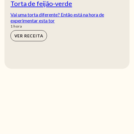
Torta de feijão-verde
Vai uma torta diferente? Então está na hora de
experimentar esta tor
hora
1
hora
VER RECEITA