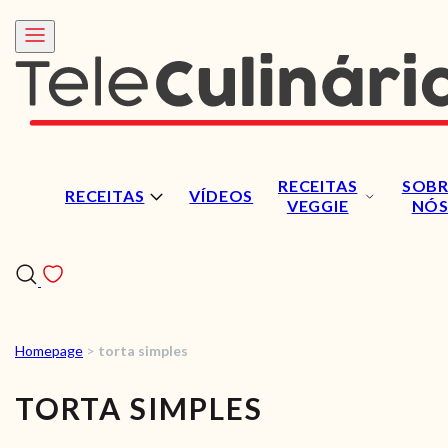
RECEITAS
SOBR
RECEITAS
VÍDEOS
VEGGIE
NÓ
Homepage
>
torta simples
RECEITAS
TORTA SIMPLES
VÍDEOS