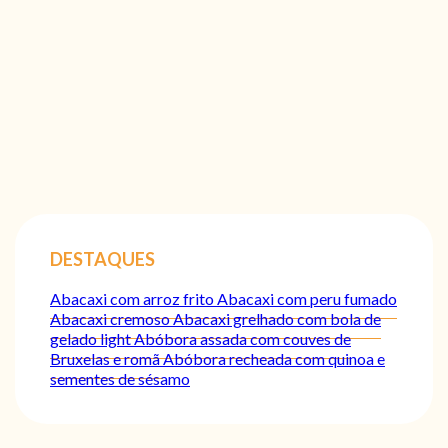
DESTAQUES
Abacaxi com arroz frito
Abacaxi com peru fumado
Abacaxi cremoso
Abacaxi grelhado com bola de
gelado light
Abóbora assada com couves de
Bruxelas e romã
Abóbora recheada com quinoa e
sementes de sésamo