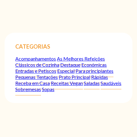
CATEGORIAS
Acompanhamentos
As Melhores Refeições
Clássicos de Cozinha
Destaque
Económicas
Entradas e Petiscos
Especial
Para principiantes
Pequenas Tentações
Prato Principal
Rápidas
Receba em Casa
Receitas Vegan
Saladas
Saudáveis
Sobremesas
Sopas