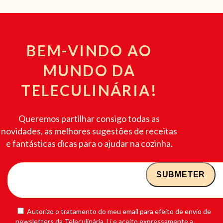
BEM-VINDO AO
MUNDO DA
TELECULINÁRIA!
Queremos partilhar consigo todas as
novidades, as melhores sugestões de receitas
e fantásticas dicas para o ajudar na cozinha.
Autorizo o tratamento do meu email para efeito de envio de
newsletters da Teleculinária. Li e aceito expressamente a