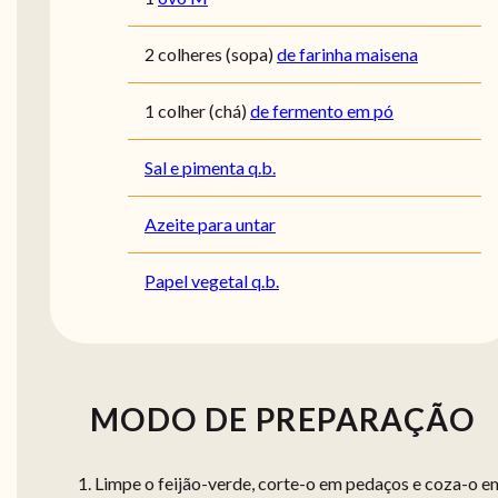
2
colheres (sopa)
de farinha maisena
1
colher (chá)
de fermento em pó
Sal e pimenta q.b.
Azeite para untar
Papel vegetal q.b.
MODO DE PREPARAÇÃO
Limpe o feijão-verde, corte-o em pedaços e coza-o e