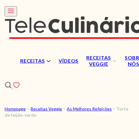
RECEITAS
SOBR
RECEITAS
VÍDEOS
VEGGIE
NÓ
Homepage
>
Receitas Veggie
>
As Melhores Refeições
>
Torta
RECEITAS
de feijão-verde
VÍDEOS