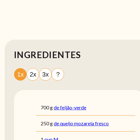
INGREDIENTES
1x
2x
3x
?
700
g
de feijão-verde
250
g
de queijo mozarela fresco
1
ovo M